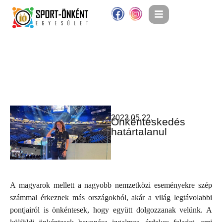
2023.05.22.
Önkénteskedés
határtalanul
A magyarok mellett a nagyobb nemzetközi eseményekre szép
számmal érkeznek más országokból, akár a világ legtávolabbi
pontjairól is önkéntesek, hogy együtt dolgozzanak velünk. A