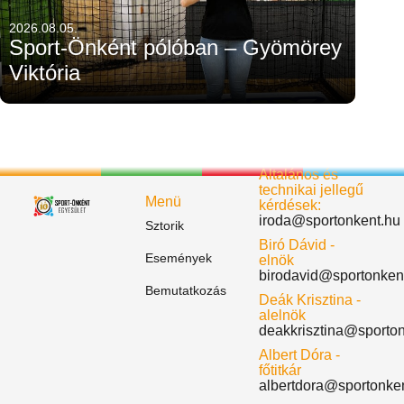
2026.08.05.
Sport-Önként pólóban – Gyömörey
Viktória
Általános és
technikai jellegű
Menü
kérdések:
iroda@sportonkent.hu
Sztorik
Biró Dávid -
Események
elnök
birodavid@sportonken
Bemutatkozás
Deák Krisztina -
alelnök
deakkrisztina@sporto
Albert Dóra -
főtitkár
albertdora@sportonke