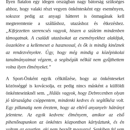
Ilyen fiatalon egy idegen országban nagy bátorság szükséges
ahhoz, hogy valaki részt vegyen önkéntesként egy eseményen,
sokszor pedig az anyagi hátteret is önmagának kell
megteremtenie a szálláshoz, utazáshoz és étkezéshez.
„Kifejezetten szerencsés vagyok, hiszen a szüleim mindenben
támogatnak. A családi utazásokat az eseményekhez alakítjuk,
összekötve a kellemeset a hasznossal, és ők is mindig kinéznek
az rendezvényekre. Úgy, hogy még mindig a középiskolai
tanulmányaimat végzem, a segítségük nélkül nem gyűjthettem
volna ilyen élményeket.”
A Sport-Önként egyik célkitűzése, hogy az önkénteseket
közösséggé is kovácsolja, ez pedig nincs másként a külföldi
önkénteseinknél sem.
„Hálás vagyok, hogy Debrecenben olyan
jó társaságba csöppentem, mindenki kedves és segítőkész volt.
Egy pillanatig nem éreztem, hogy az eltérő anyanyelv hátrányt
jelentene. Az egyik kedvenc élményem, amikor az első
pihenőnapunkon az önkéntes központban kártyáztunk, és én
voltam az egyetlen, aki nem beszélt magyarul. Senkiben fel sem