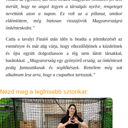
merült, hogy ne angol legyen a társalgás nyelve, rengeteget
nevettünk azon a napon. Ez volt az a pillanat, amikor
eldöntöttem, még biztosan visszajövök Magyarországra
önkénteskedni.”
Carla a tavalyi Final4 után idén is beadta a jelentkezését az
eseményre és már alig várja, hogy elkezdődjönek a küzdelmek
és újra együtt dolgozhasson a rég nem látott társakkal,
barátokkal.
„Magyarország egy gyönyörű ország, az önkéntesek
pedig fantasztikusak és segítőkészek. Remélem még sok
alkalmam lesz arra, hogy a csapathoz tartozzak.”
Nézd meg a legfrisebb sztorikat: