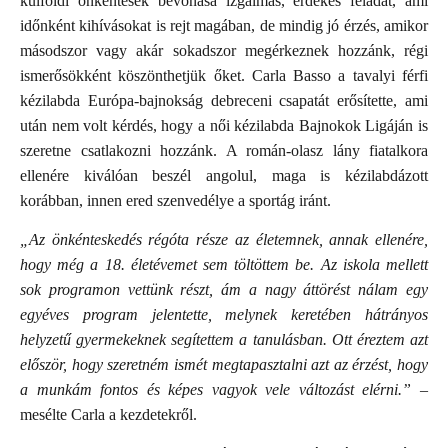
külföldi önkéntesek bevonása izgalmas, érdekes feladat, ami
időnként kihívásokat is rejt magában, de mindig jó érzés, amikor
másodszor vagy akár sokadszor megérkeznek hozzánk, régi
ismerősökként köszönthetjük őket. Carla Basso a tavalyi férfi
kézilabda Európa-bajnokság debreceni csapatát erősítette, ami
után nem volt kérdés, hogy a női kézilabda Bajnokok Ligáján is
szeretne csatlakozni hozzánk. A román-olasz lány fiatalkora
ellenére kiválóan beszél angolul, maga is kézilabdázott
korábban, innen ered szenvedélye a sportág iránt.
„Az önkénteskedés régóta része az életemnek, annak ellenére,
hogy még a 18. életévemet sem töltöttem be. Az iskola mellett
sok programon vettünk részt, ám a nagy áttörést nálam egy
egyéves program jelentette, melynek keretében hátrányos
helyzetű gyermekeknek segítettem a tanulásban. Ott éreztem azt
először, hogy szeretném ismét megtapasztalni azt az érzést, hogy
a munkám fontos és képes vagyok vele változást elérni.”
–
mesélte Carla a kezdetekről.