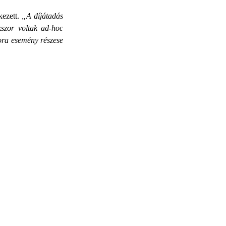
kezett.
„A díjátadás
kszor voltak ad-hoc
kora esemény részese