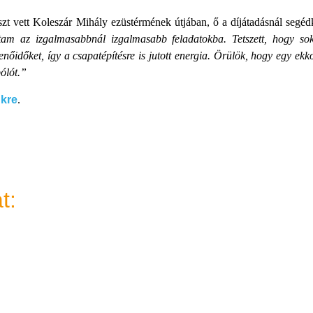
szt vett Koleszár Mihály ezüstérmének útjában, ő a díjátadásnál segéd
attam az izgalmasabbnál izgalmasabb feladatokba. Tetszett, hogy so
henőidőket, így a csapatépítésre is jutott energia. Örülök, hogy egy ek
ólót.”
nkre
.
t: