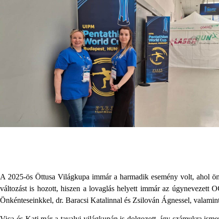
A 2025-ös Öttusa Világkupa immár a harmadik esemény volt, ahol önké
változást is hozott, hiszen a lovaglás helyett immár az úgynevezett O
Önkénteseinkkel, dr. Baracsi Katalinnal és Zsilován Ágnessel, valami
Vica és Kati már a tavalyi világkupán is dolgozott, így számukra isme