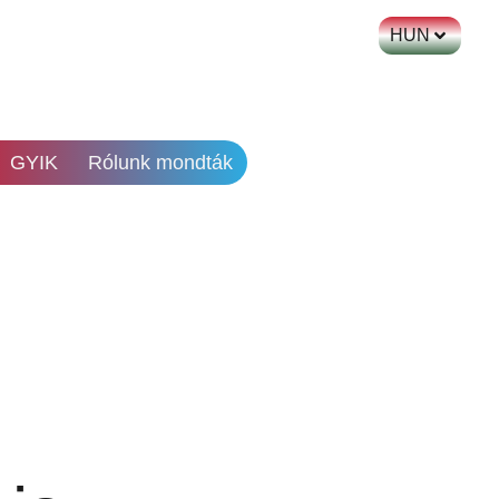
HUN
GYIK
Rólunk mondták