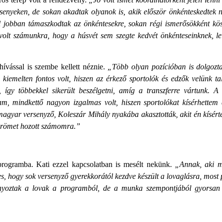
ersenyeken, de sokan akadtak olyanok is, akik először önkénteskedtek 
l jobban támaszkodtak az önkéntesekre, sokan régi ismerősökként kös
olt számunkra, hogy a húsvét sem szegte kedvét önkénteseinknek, le
hívással is szembe kellett néznie.
„Több olyan pozícióban is dolgozt
iemelten fontos volt, hiszen az érkező sportolók és edzők velünk tal
gy többekkel sikerült beszélgetni, amíg a transzferre vártunk. A
, mindkettő nagyon izgalmas volt, hiszen sportolókat kísérhettem 
agyar versenyző, Koleszár Mihály nyakába akasztották, akit én kísér
 örömet hozott számomra.”
programba. Kati ezzel kapcsolatban is mesélt nekünk.
„Annak, aki m
es, hogy sok versenyző gyerekkorától kezdve készült a lovaglásra, most 
iányoztak a lovak a programból, de a munka szempontjából gyorsan