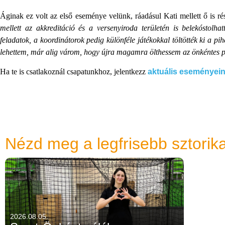
Áginak ez volt az első eseménye velünk, ráadásul Kati mellett ő is ré
mellett az akkreditáció és a versenyiroda területén is belekóstolh
feladatok, a koordinátorok pedig különféle játékokkal töltötték ki a pi
lehettem, már alig várom, hogy újra magamra ölthessem az önkéntes p
Ha te is csatlakoznál csapatunkhoz, jelentkezz
aktuális eseményei
Nézd meg a legfrisebb sztorika
2026.08.05.