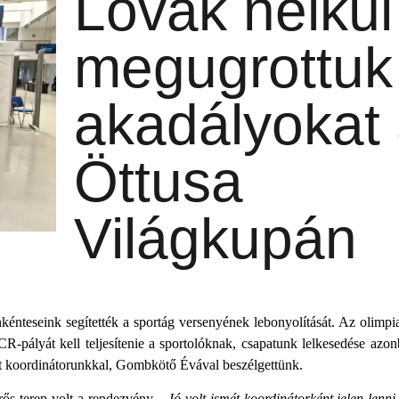
Lovak nélkül
megugrottuk
akadályokat
Öttusa
Világkupán
nteseink segítették a sportág versenyének lebonyolítását. Az olimpia
CR-pályát kell teljesítenie a sportolóknak, csapatunk lelkesedése azon
nt koordinátorunkkal, Gombkötő Évával beszélgettünk.
rős terep volt a rendezvény.
„Jó volt ismét koordinátorként jelen lenn