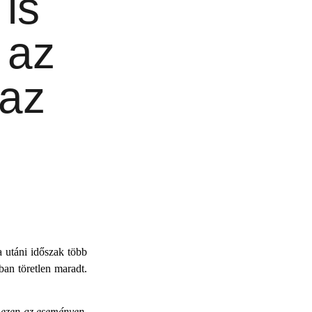
 is
 az
 az
 utáni időszak több
ban töretlen maradt.
i ezen az eseményen.