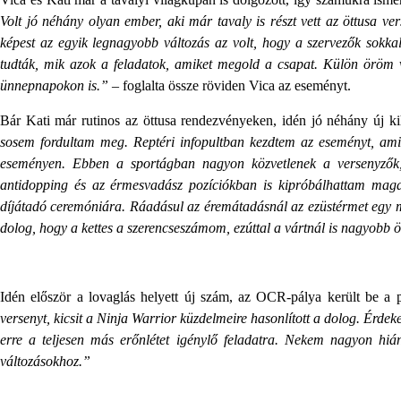
Volt jó néhány olyan ember, aki már tavaly is részt vett az öttusa v
képest az egyik legnagyobb változás az volt, hogy a szervezők sokka
tudták, mik azok a feladatok, amiket megold a csapat. Külön öröm v
ünnepnapokon is.”
– foglalta össze röviden Vica az eseményt.
Bár Kati már rutinos az öttusa rendezvényeken, idén jó néhány új ki
sosem fordultam meg. Reptéri infopultban kezdtem az eseményt, ami k
eseményen. Ebben a sportágban nagyon közvetlenek a versenyzők, í
antidopping és az érmesvadász pozíciókban is kipróbálhattam magam
díjátadó ceremóniára. Ráadásul az éremátadásnál az ezüstérmet egy m
dolog, hogy a kettes a szerencseszámom, ezúttal a vártnál is nagyobb
Idén először a lovaglás helyett új szám, az OCR-pálya került be a 
versenyt, kicsit a Ninja Warrior küzdelmeire hasonlított a dolog. Érdek
erre a teljesen más erőnlétet igénylő feladatra. Nekem nagyon h
változásokhoz.”