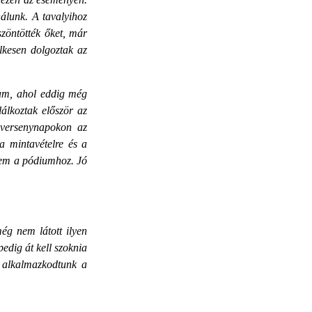
nálunk. A tavalyihoz
zöntötték őket, már
lkesen dolgoztak az
am, ahol eddig még
álkoztak először az
 versenynapokon az
a mintavételre és a
tem a pódiumhoz. Jó
ég nem látott ilyen
pedig át kell szoknia
 alkalmazkodtunk a