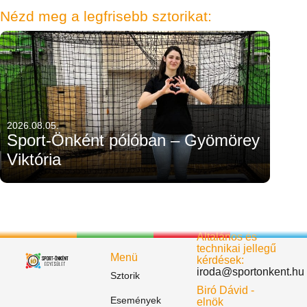
Nézd meg a legfrisebb sztorikat:
2026.08.05.
Sport-Önként pólóban – Gyömörey
Viktória
Általános és
technikai jellegű
Menü
kérdések:
iroda@sportonkent.hu
Sztorik
Biró Dávid -
Események
elnök