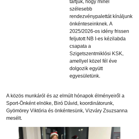
tartjuk, hogy minél
szélesebb
rendezvénypalettát kínáljunk
önkénteseinknek. A
2025/2026-os idény frissen
feljutott NB I-es kézilabda
csapata a
Szigetszentmiklósi KSK,
amellyel közel fél éve
dolgozik együtt
egyesületünk.
A közös munkáról és az elmúlt hónapok élményeiről a
Sport-Önként elnöke, Biró Dávid, koordinátorunk,
Gyömörey Viktória és önkéntesünk, Vizváry Zsuzsanna
mesélt.