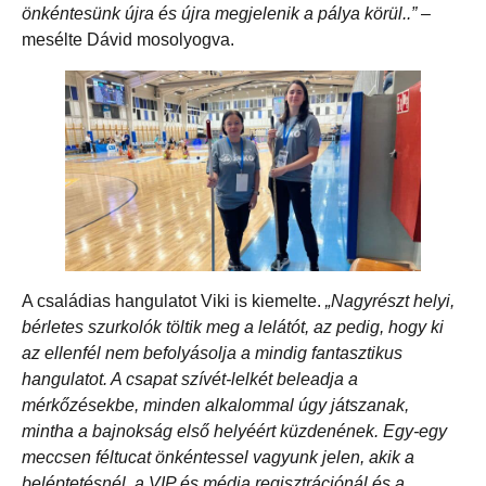
önkéntesünk újra és újra megjelenik a pálya körül..”
–
mesélte Dávid mosolyogva.
A családias hangulatot Viki is kiemelte.
„Nagyrészt helyi,
bérletes szurkolók töltik meg a lelátót, az pedig, hogy ki
az ellenfél nem befolyásolja a mindig fantasztikus
hangulatot. A csapat szívét-lelkét beleadja a
mérkőzésekbe, minden alkalommal úgy játszanak,
mintha a bajnokság első helyéért küzdenének. Egy-egy
meccsen féltucat önkéntessel vagyunk jelen, akik a
beléptetésnél, a VIP és média regisztrációnál és a