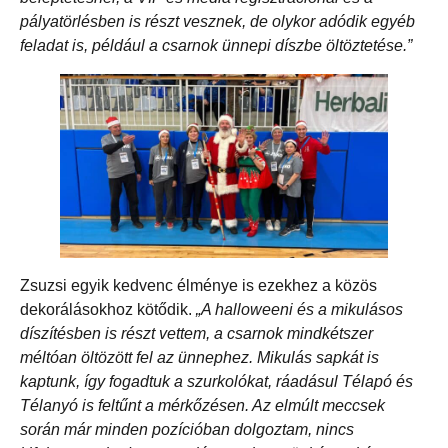
pályatörlésben is részt vesznek, de olykor adódik egyéb
feladat is, például a csarnok ünnepi díszbe öltöztetése.”
Zsuzsi egyik kedvenc élménye is ezekhez a közös
dekorálásokhoz kötődik.
„A halloweeni és a mikulásos
díszítésben is részt vettem, a csarnok mindkétszer
méltóan öltözött fel az ünnephez. Mikulás sapkát is
kaptunk, így fogadtuk a szurkolókat, ráadásul Télapó és
Télanyó is feltűnt a mérkőzésen. Az elmúlt meccsek
során már minden pozícióban dolgoztam, nincs