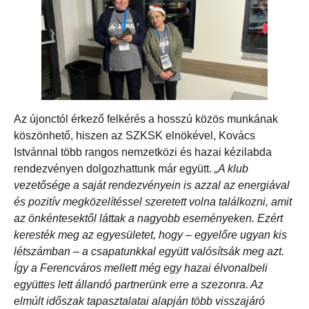
Az újonctól érkező felkérés a hosszú közös munkának
köszönhető, hiszen az SZKSK elnökével, Kovács
Istvánnal több rangos nemzetközi és hazai kézilabda
rendezvényen dolgozhattunk már együtt.
„A klub
vezetősége a saját rendezvényein is azzal az energiával
és pozitív megközelítéssel szeretett volna találkozni, amit
az önkéntesektől láttak a nagyobb eseményeken. Ezért
keresték meg az egyesületet, hogy – egyelőre ugyan kis
létszámban – a csapatunkkal együtt valósítsák meg azt.
Így a Ferencváros mellett még egy hazai élvonalbeli
együttes lett állandó partnerünk erre a szezonra. Az
elmúlt időszak tapasztalatai alapján több visszajáró