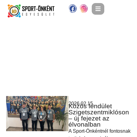
2026.02.15.
Közös lendület
Szigetszentmiklóson
– új fejezet az
élvonalban
A Sport-Önkéntnél fontosnak