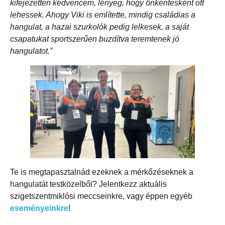
kifejezetten kedvencem, lényeg, hogy önkéntesként ott
lehessek. Ahogy Viki is említette, mindig családias a
hangulat, a hazai szurkolók pedig lelkesek, a saját
csapatukat sportszerűen buzdítva teremtenek jó
hangulatot.”
Te is megtapasztalnád ezeknek a mérkőzéseknek a
hangulatát testközelből? Jelentkezz aktuális
szigetszentmiklósi meccseinkre, vagy éppen egyéb
eseményeinkre
!