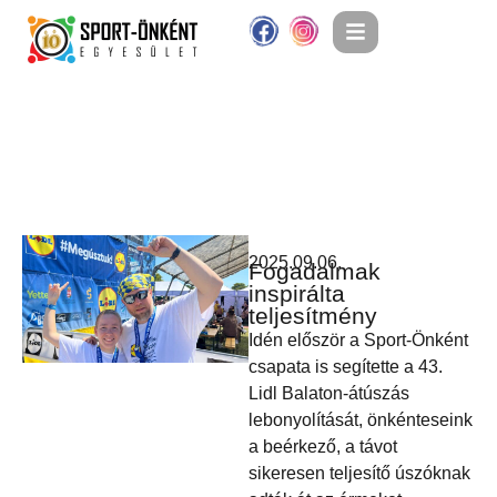
2025.09.06.
Fogadalmak
inspirálta
teljesítmény
Idén először a Sport-Önként
csapata is segítette a 43.
Lidl Balaton-átúszás
lebonyolítását, önkénteseink
a beérkező, a távot
sikeresen teljesítő úszóknak