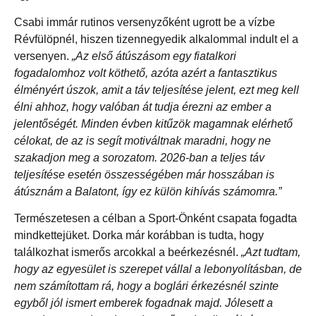
Csabi immár rutinos versenyzőként ugrott be a vízbe
Révfülöpnél, hiszen tizennegyedik alkalommal indult el a
versenyen.
„Az első átúszásom egy fiatalkori
fogadalomhoz volt köthető, azóta azért a fantasztikus
élményért úszok, amit a táv teljesítése jelent, ezt meg kell
élni ahhoz, hogy valóban át tudja érezni az ember a
jelentőségét. Minden évben kitűzök magamnak elérhető
célokat, de az is segít motiváltnak maradni, hogy ne
szakadjon meg a sorozatom. 2026-ban a teljes táv
teljesítése esetén összességében már hosszában is
átúsznám a Balatont, így ez külön kihívás számomra.”
Természetesen a célban a Sport-Önként csapata fogadta
mindkettejüket. Dorka már korábban is tudta, hogy
találkozhat ismerős arcokkal a beérkezésnél.
„Azt tudtam,
hogy az egyesület is szerepet vállal a lebonyolításban, de
nem számítottam rá, hogy a boglári érkezésnél szinte
egyből jól ismert emberek fogadnak majd. Jólesett a