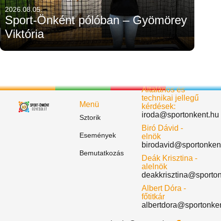
2026.08.05.
Sport-Önként pólóban – Gyömörey
Viktória
Általános és
technikai jellegű
Menü
kérdések:
iroda@sportonkent.hu
Sztorik
Biró Dávid -
Események
elnök
birodavid@sportonken
Bemutatkozás
Deák Krisztina -
alelnök
deakkrisztina@sporto
Albert Dóra -
főtitkár
albertdora@sportonke