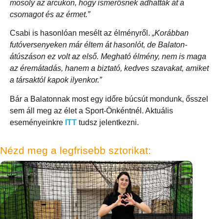
mosoly az arcukon, hogy ismerősnek adhatták át a
csomagot és az érmet.”
Csabi is hasonlóan mesélt az élményről.
„Korábban
futóversenyeken már éltem át hasonlót, de Balaton-
átúszáson ez volt az első. Megható élmény, nem is maga
az éremátadás, hanem a biztató, kedves szavakat, amiket
a társaktól kapok ilyenkor.”
Bár a Balatonnak most egy időre búcsút mondunk, ősszel
sem áll meg az élet a Sport-Önkéntnél. Aktuális
eseményeinkre
ITT
tudsz jelentkezni.
Nézd meg a legfrisebb sztorikat: