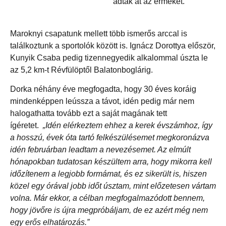
adták át az érmeket.
Maroknyi csapatunk mellett több ismerős arccal is
találkoztunk a sportolók között is. Ignácz Dorottya először,
Kunyik Csaba pedig tizennegyedik alkalommal úszta le
az 5,2 km-t Révfülöptől Balatonboglárig.
Dorka néhány éve megfogadta, hogy 30 éves koráig
mindenképpen leússza a távot, idén pedig már nem
halogathatta tovább ezt a saját magának tett
ígéretet.
„Idén elérkeztem ehhez a kerek évszámhoz, így
a hosszú, évek óta tartó felkészülésemet megkoronázva
idén februárban leadtam a nevezésemet. Az elmúlt
hónapokban tudatosan készültem arra, hogy mikorra kell
időzítenem a legjobb formámat, és ez sikerült is, hiszen
közel egy órával jobb időt úsztam, mint előzetesen vártam
volna. Már ekkor, a célban megfogalmazódott bennem,
hogy jövőre is újra megpróbáljam, de ez azért még nem
egy erős elhatározás.”