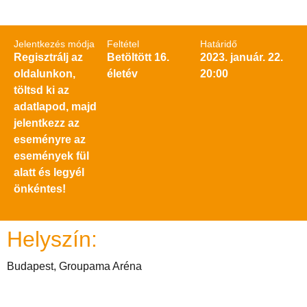
Jelentkezés módja
Feltétel
Határidő
Regisztrálj az
Betöltött 16.
2023. január. 22.
oldalunkon,
életév
20:00
töltsd ki az
adatlapod, majd
jelentkezz az
eseményre az
események fül
alatt és legyél
önkéntes!
Helyszín:
Budapest, Groupama Aréna