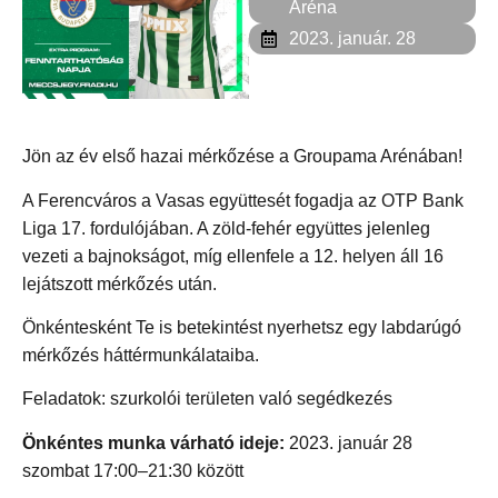
Aréna
2023. január. 28
Jön az év első hazai mérkőzése a Groupama Arénában!
A Ferencváros a Vasas együttesét fogadja az OTP Bank
Liga 17. fordulójában. A zöld-fehér együttes jelenleg
vezeti a bajnokságot, míg ellenfele a 12. helyen áll 16
lejátszott mérkőzés után.
Önkéntesként Te is betekintést nyerhetsz egy labdarúgó
mérkőzés háttérmunkálataiba.
Feladatok: szurkolói területen való segédkezés
Önkéntes munka várható ideje:
2023.
január 28
szombat 17:00–21:30 között