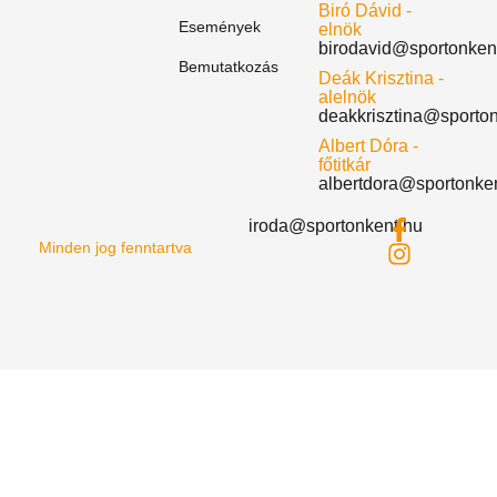
Biró Dávid -
Események
elnök
birodavid@sportonken
Bemutatkozás
Deák Krisztina -
alelnök
deakkrisztina@sporto
Albert Dóra -
főtitkár
albertdora@sportonke
iroda@sportonkent.hu
Minden jog fenntartva