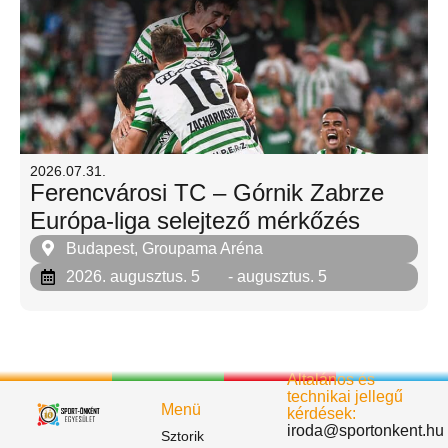
2026.07.31.
Ferencvárosi TC – Górnik Zabrze
Európa-liga selejtező mérkőzés
Budapest, Groupama Aréna
2026. augusztus. 5
- augusztus. 5
Általános és
technikai jellegű
Menü
kérdések:
iroda@sportonkent.hu
Sztorik