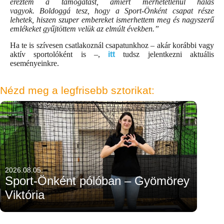
éreztem a támogatást, amiért mérhetetlenül hálás
vagyok.
Boldoggá tesz, hogy a Sport-Önként csapat része
lehetek, hiszen szuper embereket ismerhettem meg és nagyszerű
emlékeket gyűjtöttem velük az elmúlt években.”
Ha te is szívesen csatlakoznál csapatunkhoz – akár korábbi vagy
aktív sportolóként is –,
itt
tudsz jelentkezni aktuális
eseményeinkre.
Nézd meg a legfrisebb sztorikat:
2026.08.05.
Sport-Önként pólóban – Gyömörey
Viktória