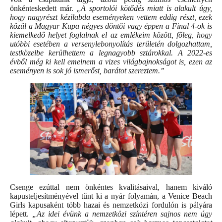
önkénteskedett már.
„A sportolói kötődés miatt is alakult úgy,
hogy nagyrészt kézilabda eseményeken vettem eddig részt, ezek
közül a Magyar Kupa négyes döntői vagy éppen a Final 4-ok is
kiemelkedő helyet foglalnak el az emlékeim között, főleg, hogy
utóbbi esetében a versenylebonyolítás területén dolgozhattam,
testközelbe kerülhettem a legnagyobb sztárokkal. A 2022-es
évből még ki kell emelnem a vizes világbajnokságot is, ezen az
eseményen is sok jó ismerőst, barátot szereztem.”
Csenge ezúttal nem önkéntes kvalitásaival, hanem kiváló
kapusteljesítményével tűnt ki a nyár folyamán, a Venice Beach
Girls kapusaként több hazai és nemzetközi fordulón is pályára
lépett.
„Az idei évünk a nemzetközi színtéren sajnos nem úgy