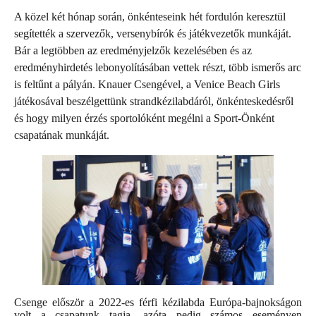
A közel két hónap során, önkénteseink hét fordulón keresztül
segítették a szervezők, versenybírók és játékvezetők munkáját.
Bár a legtöbben az eredményjelzők kezelésében és az
eredményhirdetés lebonyolításában vettek részt, több ismerős arc
is feltűnt a pályán. Knauer Csengével, a Venice Beach Girls
játékosával beszélgettünk strandkézilabdáról, önkénteskedésről
és hogy milyen érzés sportolóként megélni a Sport-Önként
csapatának munkáját.
Csenge először a 2022-es férfi kézilabda Európa-bajnokságon
volt a csapatunk tagja, azóta pedig számos eseményen