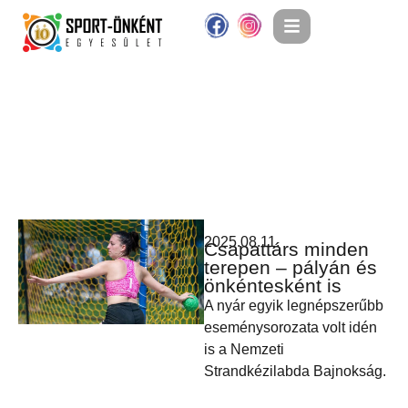
2025.08.11.
Csapattárs minden
terepen – pályán és
önkéntesként is
A nyár egyik legnépszerűbb
eseménysorozata volt idén
is a Nemzeti
Strandkézilabda Bajnokság.