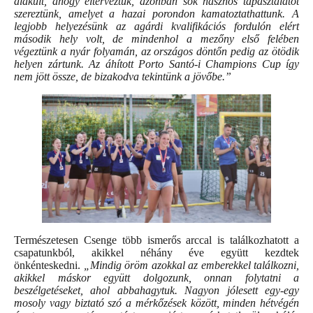
alakult, ahogy elterveztük, azonban sok hasznos tapasztalatot
szereztünk, amelyet a hazai porondon kamatoztathattunk. A
legjobb helyezésünk az agárdi kvalifikációs fordulón elért
második hely volt, de mindenhol a mezőny első felében
végeztünk a nyár folyamán, az országos döntőn pedig az ötödik
helyen zártunk. Az áhított Porto Santó-i Champions Cup így
nem jött össze, de bizakodva tekintünk a jövőbe.”
Természetesen Csenge több ismerős arccal is találkozhatott a
csapatunkból, akikkel néhány éve együtt kezdtek
önkénteskedni.
„Mindig öröm azokkal az emberekkel találkozni,
akikkel máskor együtt dolgozunk, onnan folytatni a
beszélgetéseket, ahol abbahagytuk. Nagyon jólesett egy-egy
mosoly vagy biztató szó a mérkőzések között, minden hétvégén