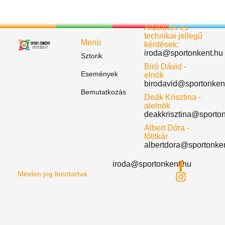
Általános és
technikai jellegű
Menü
kérdések:
iroda@sportonkent.hu
Sztorik
Biró Dávid -
Események
elnök
birodavid@sportonken
Bemutatkozás
Deák Krisztina -
alelnök
deakkrisztina@sporto
Albert Dóra -
főtitkár
albertdora@sportonke
iroda@sportonkent.hu
Minden jog fenntartva