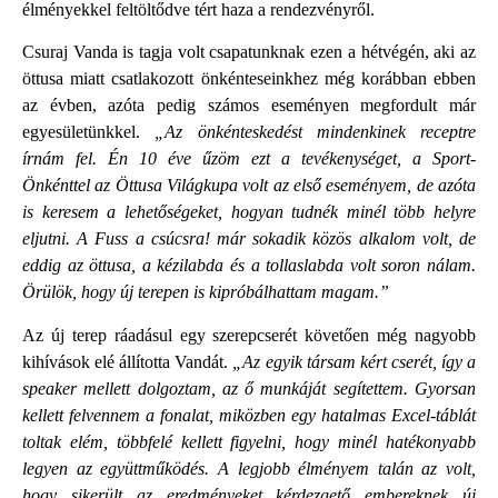
élményekkel feltöltődve tért haza a rendezvényről.
Csuraj Vanda is tagja volt csapatunknak ezen a hétvégén, aki az
öttusa miatt csatlakozott önkénteseinkhez még korábban ebben
az évben, azóta pedig számos eseményen megfordult már
egyesületünkkel.
„Az önkénteskedést mindenkinek receptre
írnám fel. Én 10 éve űzöm ezt a tevékenységet, a Sport-
Önkénttel az Öttusa Világkupa volt az első eseményem, de azóta
is keresem a lehetőségeket, hogyan tudnék minél több helyre
eljutni. A Fuss a csúcsra! már sokadik közös alkalom volt, de
eddig az öttusa, a kézilabda és a tollaslabda volt soron nálam.
Örülök, hogy új terepen is kipróbálhattam magam.”
Az új terep ráadásul egy szerepcserét követően még nagyobb
kihívások elé állította Vandát.
„Az egyik társam kért cserét, így a
speaker mellett dolgoztam, az ő munkáját segítettem. Gyorsan
kellett felvennem a fonalat, miközben egy hatalmas Excel-táblát
toltak elém, többfelé kellett figyelni, hogy minél hatékonyabb
legyen az együttműködés. A legjobb élményem talán az volt,
hogy sikerült az eredményeket kérdezgető embereknek új