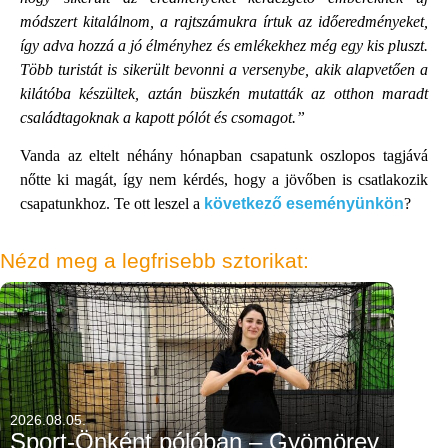
módszert kitalálnom, a rajtszámukra írtuk az időeredményeket,
így adva hozzá a jó élményhez és emlékekhez még egy kis pluszt.
Több turistát is sikerült bevonni a versenybe, akik alapvetően a
kilátóba készültek, aztán büszkén mutatták az otthon maradt
családtagoknak a kapott pólót és csomagot.”
Vanda az eltelt néhány hónapban csapatunk oszlopos tagjává
nőtte ki magát, így nem kérdés, hogy a jövőben is csatlakozik
csapatunkhoz. Te ott leszel a
következő eseményünkön
?
Nézd meg a legfrisebb sztorikat:
2026.08.05.
Sport-Önként pólóban – Gyömörey