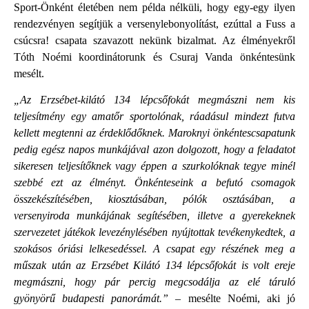
Sport-Önként életében nem példa nélküli, hogy egy-egy ilyen
rendezvényen segítjük a versenylebonyolítást, ezúttal a Fuss a
csúcsra! csapata szavazott nekünk bizalmat. Az élményekről
Tóth Noémi koordinátorunk és Csuraj Vanda önkéntesünk
mesélt.
„Az Erzsébet-kilátó 134 lépcsőfokát megmászni nem kis
teljesítmény egy amatőr sportolónak, ráadásul mindezt futva
kellett megtenni az érdeklődőknek. Maroknyi önkéntescsapatunk
pedig egész napos munkájával azon dolgozott, hogy a feladatot
sikeresen teljesítőknek vagy éppen a szurkolóknak tegye minél
szebbé ezt az élményt. Önkénteseink a befutó csomagok
összekészítésében, kiosztásában, pólók osztásában, a
versenyiroda munkájának segítésében, illetve a gyerekeknek
szervezetet játékok levezénylésében nyújtottak tevékenykedtek, a
szokásos óriási lelkesedéssel.
A csapat egy részének meg a
műszak után az Erzsébet Kilátó 134 lépcsőfokát is volt ereje
megmászni, hogy pár percig megcsodálja az elé táruló
gyönyörű budapesti panorámát.”
– mesélte Noémi, aki jó