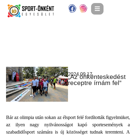
2024.09.17.
„Az önkénteskedést
receptre írnám fel”
Bár az olimpia után sokan az élsport felé fordították figyelmüket,
az ilyen nagy nyilvánosságot kapó sportesemények a
szabadidősport számára is új közösséget tudnak teremteni. A