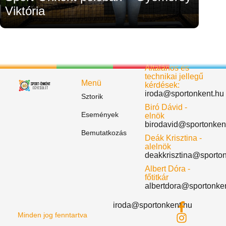
Viktória
Általános és
technikai jellegű
Menü
kérdések:
iroda@sportonkent.hu
Sztorik
Biró Dávid -
Események
elnök
birodavid@sportonken
Bemutatkozás
Deák Krisztina -
alelnök
deakkrisztina@sporto
Albert Dóra -
főtitkár
albertdora@sportonke
iroda@sportonkent.hu
Minden jog fenntartva