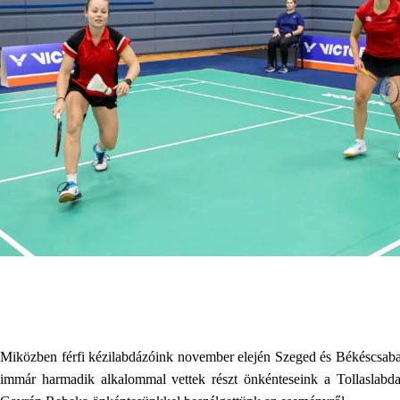
Miközben férfi kézilabdázóink november elején Szeged és Békéscsaba 
immár harmadik alkalommal vettek részt önkénteseink a Tollaslabd