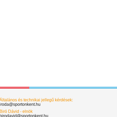
Általános és technikai jellegű kérdések:
iroda@sportonkent.hu
Biró Dávid - elnök
birodavid@sportonkent.hu