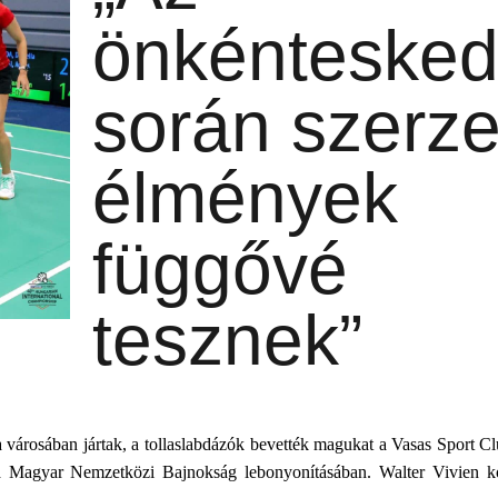
önkénteske
során szerze
élmények
függővé
tesznek”
városában jártak, a tollaslabdázók bevették magukat a Vasas Sport Cl
a Magyar Nemzetközi Bajnokság lebonyonításában. Walter Vivien ko