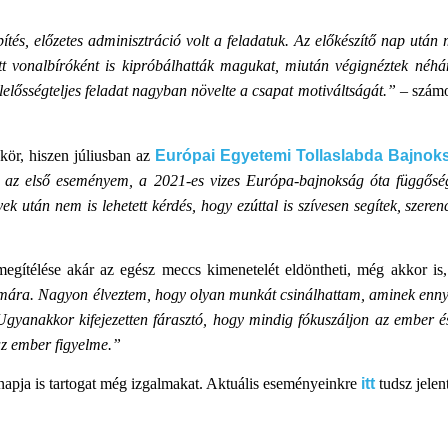
tés, előzetes adminisztráció volt a feladatuk. Az előkészítő nap utá
lett vonalbíróként is kipróbálhatták magukat, miután végignéztek néh
elelősségteljes feladat nagyban növelte a csapat motiváltságát.”
– számo
kör, hiszen júliusban az
Európai Egyetemi Tollaslabda Bajno
k az első eseményem, a 2021-es vizes Európa-bajnokság óta függős
 után nem is lehetett kérdés, hogy ezúttal is szívesen segítek, szeren
megítélése akár az egész meccs kimenetelét eldöntheti, még akkor is,
mára. Nagyon élveztem, hogy olyan munkát csinálhattam, aminek ennyi
gyanakkor kifejezetten fárasztó, hogy mindig fókuszáljon az ember és
az ember figyelme.”
napja is tartogat még izgalmakat. Aktuális eseményeinkre
itt
tudsz jelen