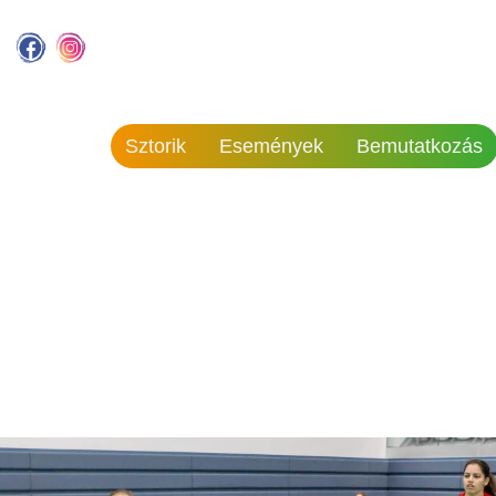
Sztorik
Események
Bemutatkozás