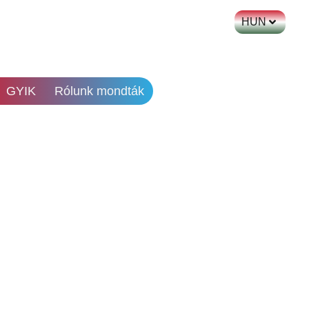
HUN
GYIK
Rólunk mondták