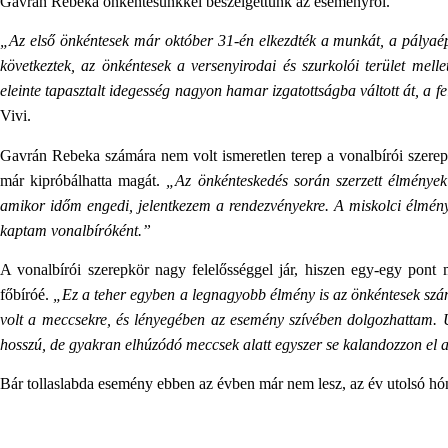
Gavrán Rebeka önkéntesünkkel beszélgettünk az eseményről.
„Az első önkéntesek már október 31-én elkezdték a munkát, a pályaépí
következtek, az önkéntesek a versenyirodai és szurkolói terület mel
eleinte tapasztalt idegesség nagyon hamar izgatottságba váltott át, a f
Vivi.
Gavrán Rebeka számára nem volt ismeretlen terep a vonalbírói szerep
már kipróbálhatta magát.
„Az önkénteskedés során szerzett élménye
amikor időm engedi, jelentkezem a rendezvényekre. A miskolci élmények
kaptam vonalbíróként.”
A vonalbírói szerepkör nagy felelősséggel jár, hiszen egy-egy pont 
főbíróé.
„Ez a teher egyben a legnagyobb élmény is az önkéntesek szá
volt a meccsekre, és lényegében az esemény szívében dolgozhattam. U
hosszú, de gyakran elhúzódó meccsek alatt egyszer se kalandozzon el 
Bár tollaslabda esemény ebben az évben már nem lesz, az év utolsó hó