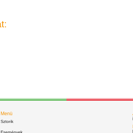
t:
Menü
Sztorik
Események