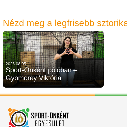
Nézd meg a legfrisebb sztorika
2026.08.05.
Sport-Önként pólóban –
Gyömörey Viktória