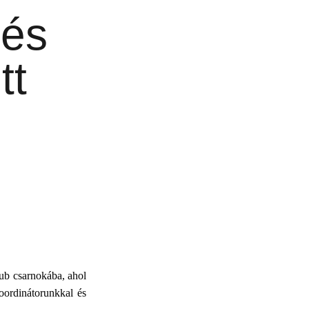
dés
tt
ub csarnokába, ahol
ordinátorunkkal és