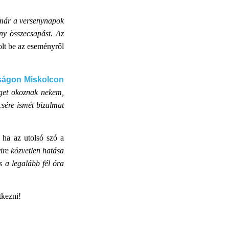
n már a versenynapok
ány összecsapást. Az
lt be az eseményről
kságon Miskolcon
éget okoznak nekem,
csére ismét bizalmat
 ha az utolsó szó a
re közvetlen hatása
 a legalább fél óra
tkezni!