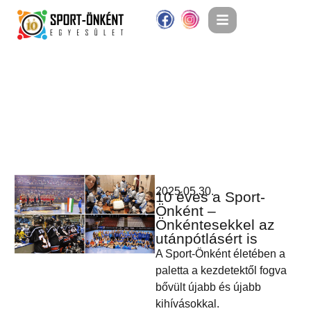
2025.05.30.
10 éves a Sport-
Önként –
Önkéntesekkel az
utánpótlásért is
A Sport-Önként életében a
paletta a kezdetektől fogva
bővült újabb és újabb
kihívásokkal.