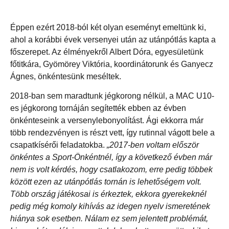
Éppen ezért 2018-ból két olyan eseményt emeltünk ki,
ahol a korábbi évek versenyei után az utánpótlás kapta a
főszerepet. Az élményekről Albert Dóra, egyesületünk
főtitkára, Gyömörey Viktória, koordinátorunk és Ganyecz
Ágnes, önkéntesünk meséltek.
2018-ban sem maradtunk jégkorong nélkül, a MAC U10-
es jégkorong tornáján segítették ebben az évben
önkénteseink a versenylebonyolítást. Ági ekkorra már
több rendezvényen is részt vett, így rutinnal vágott bele a
csapatkísérői feladatokba.
„2017-ben voltam először
önkéntes a Sport-Önkéntnél, így a következő évben már
nem is volt kérdés, hogy csatlakozom, erre pedig többek
között ezen az utánpótlás tornán is lehetőségem volt.
Több ország játékosai is érkeztek, ekkora gyerekeknél
pedig még komoly kihívás az idegen nyelv ismeretének
hiánya sok esetben. Nálam ez sem jelentett problémát,