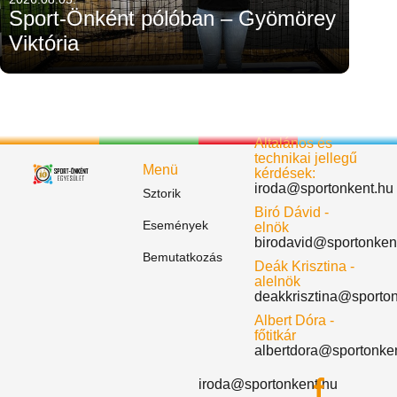
Sport-Önként pólóban – Gyömörey
Viktória
Általános és
technikai jellegű
Menü
kérdések:
iroda@sportonkent.hu
Sztorik
Biró Dávid -
Események
elnök
birodavid@sportonken
Bemutatkozás
Deák Krisztina -
alelnök
deakkrisztina@sporto
Albert Dóra -
főtitkár
albertdora@sportonke
iroda@sportonkent.hu