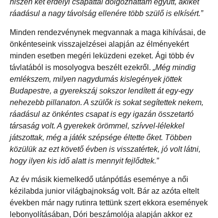
hiszen két erdélyi csapattal dolgozhattam együtt, akiket
ráadásul a nagy távolság ellenére több szülő is elkísért.”
Minden rendezvénynek megvannak a maga kihívásai, de
önkénteseink visszajelzései alapján az élményekért
minden esetben megéri leküzdeni ezeket. Ági több év
távlatából is mosolyogva beszélt ezekről.
„Még mindig
emlékszem, milyen nagydumás kislegények jöttek
Budapestre, a gyerekszáj sokszor lendített át egy-egy
nehezebb pillanaton. A szülők is sokat segítettek nekem,
ráadásul az önkéntes csapat is egy igazán összetartó
társaság volt. A gyerekek örömmel, szívvel-lélekkel
játszottak, még a játék szépsége éltette őket. Többen
közülük az ezt követő évben is visszatértek, jó volt látni,
hogy ilyen kis idő alatt is mennyit fejlődtek.”
Az év másik kiemelkedő utánpótlás eseménye a női
kézilabda junior világbajnokság volt. Bár az azóta eltelt
években már nagy rutinra tettünk szert ekkora események
lebonyolításában, Dóri beszámolója alapján akkor ez