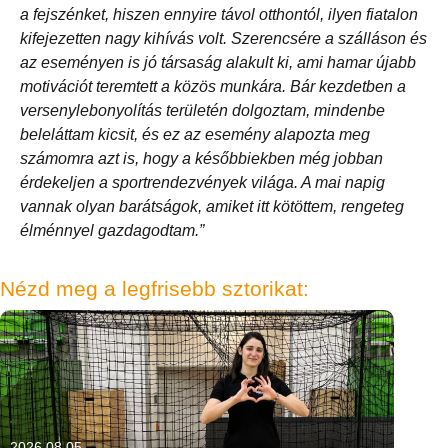
a fejszénket, hiszen ennyire távol otthontól, ilyen fiatalon
kifejezetten nagy kihívás volt. Szerencsére a szálláson és
az eseményen is jó társaság alakult ki, ami hamar újabb
motivációt teremtett a közös munkára. Bár kezdetben a
versenylebonyolítás területén dolgoztam, mindenbe
beleláttam kicsit, és ez az esemény alapozta meg
számomra azt is, hogy a későbbiekben még jobban
érdekeljen a sportrendezvények világa. A mai napig
vannak olyan barátságok, amiket itt kötöttem, rengeteg
élménnyel gazdagodtam.”
Nézd meg a legfrisebb sztorikat:
2026.08.05.