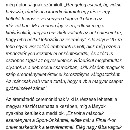
még újdonságnak számított.
„Rengeteg csapat, új, vidéki
helyszín, ráadásul a koordinátoraink egy része egy
külföldi lacrosse versenyen dolgozott ebben az
időszakban. Mi azonban így sem ijedtünk meg a
kihívásoktól, nagyon büszkék voltunk az önkénteseinkre,
hogy hiba nélkül lehozták az eseményt. A tavalyi EUG-ra
több olyan visszatérő emberünk is volt, akik még ezen a
rendezvényen kezdtek el önkénteskedni, és azóta is
oszlopos tagjai az egyesületnek. Ráadásul megfordultak
olyanok is a debreceni csarnokban, akik később maguk is
szép eredményeket értek el korosztályos válogatottként.
Az már csak hab volt a tortán, hogy a vb a magyar csapat
győzelmével zárult.”
Az éremátadó ceremóniának Viki is részese lehetett, a
magyar zászlót tarthatta a kezében, míg a lányok
nyakába kerültek a medálok.
„Ez volt a második
eseményem a Sport-Önkénttel, előtte már a Final 4-on
önkénteskedtünk a testvéremmel. Elég nagy fába vágtuk