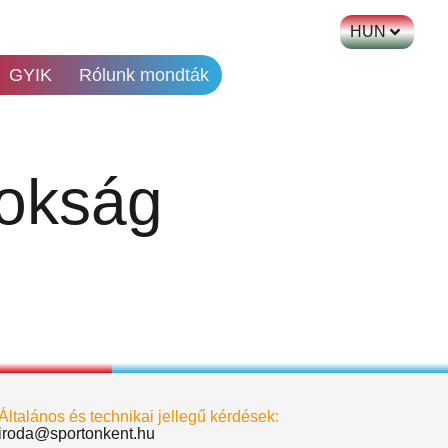
HUN
GYIK
Rólunk mondták
nokság
Általános és technikai jellegű kérdések:
iroda@sportonkent.hu