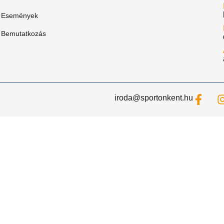
Események
Bemutatkozás
iroda@sportonkent.hu