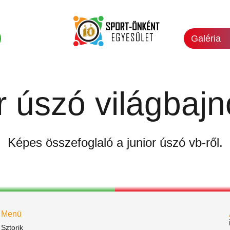
Galéria
r úszó világbaj
Képes összefoglaló a junior úszó vb-ről.
Menü
Sztorik