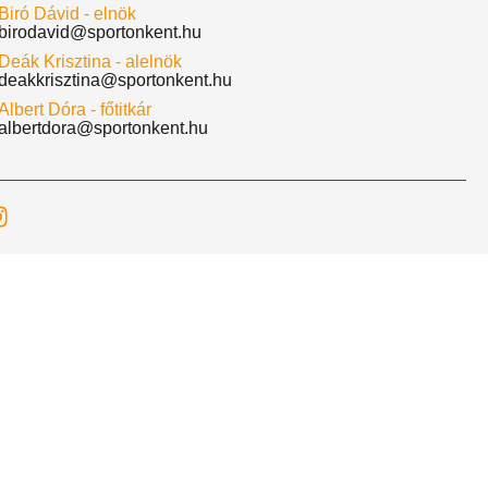
Biró Dávid - elnök
birodavid@sportonkent.hu
Deák Krisztina - alelnök
deakkrisztina@sportonkent.hu
Albert Dóra - főtitkár
albertdora@sportonkent.hu