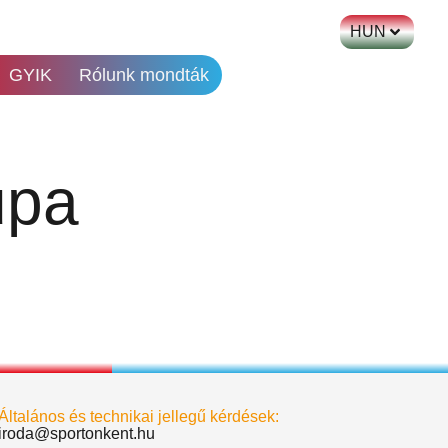
HUN
GYIK
Rólunk mondták
upa
Általános és technikai jellegű kérdések:
iroda@sportonkent.hu