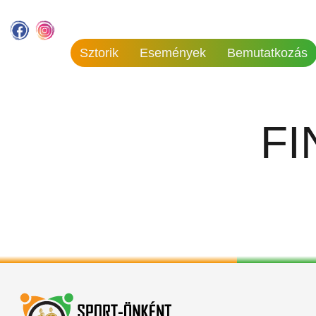
Sztorik
Események
Bemutatkozás
FI