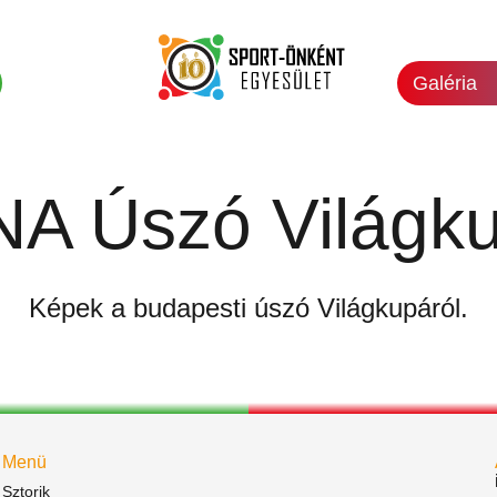
Galéria
NA Úszó Világk
Képek a budapesti úszó Világkupáról.
Menü
Sztorik