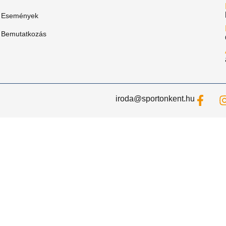
Események
Bemutatkozás
iroda@sportonkent.hu