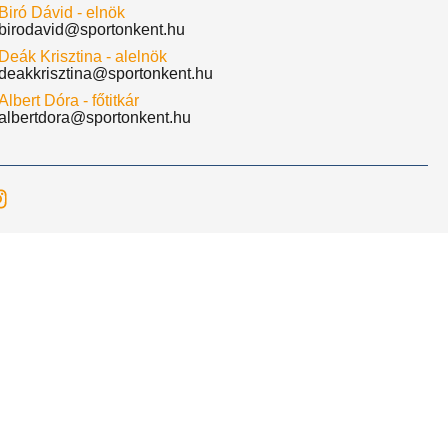
Biró Dávid - elnök
birodavid@sportonkent.hu
Deák Krisztina - alelnök
deakkrisztina@sportonkent.hu
Albert Dóra - főtitkár
albertdora@sportonkent.hu