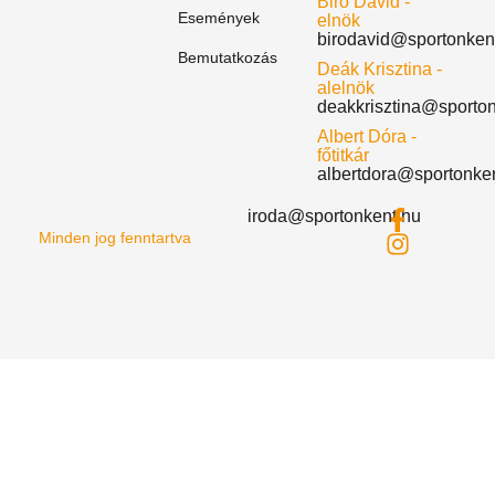
Biró Dávid -
Események
elnök
birodavid@sportonken
Bemutatkozás
Deák Krisztina -
alelnök
deakkrisztina@sporto
Albert Dóra -
főtitkár
albertdora@sportonke
iroda@sportonkent.hu
Minden jog fenntartva