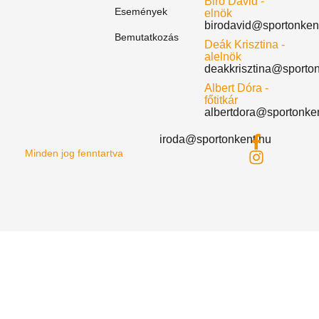
Biró Dávid -
Események
elnök
birodavid@sportonken
Bemutatkozás
Deák Krisztina -
alelnök
deakkrisztina@sporto
Albert Dóra -
főtitkár
albertdora@sportonke
iroda@sportonkent.hu
Minden jog fenntartva