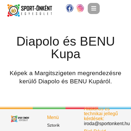
Diapolo és BENU
Kupa
Képek a Margitszigeten megrendezésre
kerülő Diapolo és BENU Kupáról.
Általános és
technikai jellegű
Menü
kérdések:
iroda@sportonkent.hu
Sztorik