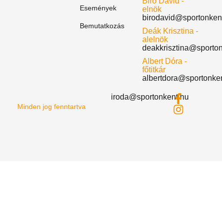
Biró Dávid -
Események
elnök
birodavid@sportonken
Bemutatkozás
Deák Krisztina -
alelnök
deakkrisztina@sporto
Albert Dóra -
főtitkár
albertdora@sportonke
iroda@sportonkent.hu
Minden jog fenntartva