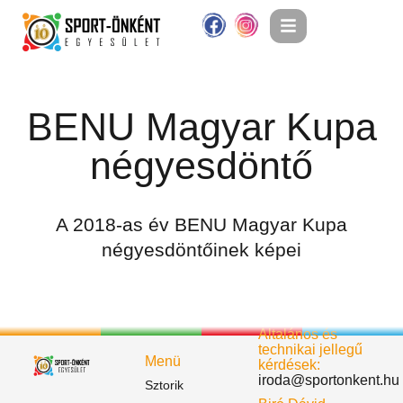
BENU Magyar Kupa
négyesdöntő
A 2018-as év BENU Magyar Kupa
négyesdöntőinek képei
Általános és
technikai jellegű
Menü
kérdések:
iroda@sportonkent.hu
Sztorik