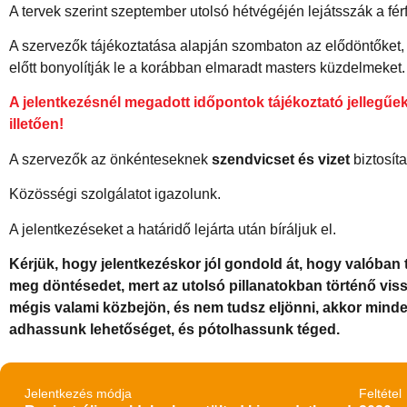
A tervek szerint szeptember utolsó hétvégéjén lejátsszák a f
A szervezők tájékoztatása alapján szombaton az elődöntőket
előtt bonyolítják le a korábban elmaradt masters küzdelmeket.
A jelentkezésnél megadott időpontok tájékoztató jellegűe
illetően!
A szervezők az önkénteseknek
szendvicset és vizet
biztosít
Közösségi szolgálatot igazolunk.
A jelentkezéseket a határidő lejárta után bíráljuk el.
Kérjük, hogy jelentkezéskor jól gondold át, hogy valóban
meg döntésedet, mert az utolsó pillanatokban történő vis
mégis valami közbejön, és nem tudsz eljönni, akkor min
adhassunk lehetőséget, és pótolhassunk téged.
Jelentkezés módja
Feltétel