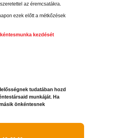
szeretettel az éremcsatákra.
napon ezek előtt a métkőzések
 önkéntesmunka kezdését
felelősségnek tudatában hozd
éntestársaid munkáját. Ha
y másik önkéntesnek