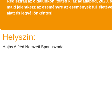
Regisztrálj az oldalunkon, töltsd ki az adatlapod,
2020. s
majd jelentkezz az eseményre az események fül
életév
alatt és legyél önkéntes!
Helyszín:
Hajós Alfréd Nemzeti Sportuszoda