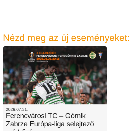
Nézd meg az új eseményeket:
2026.07.31.
Ferencvárosi TC – Górnik
Zabrze Európa-liga selejtező