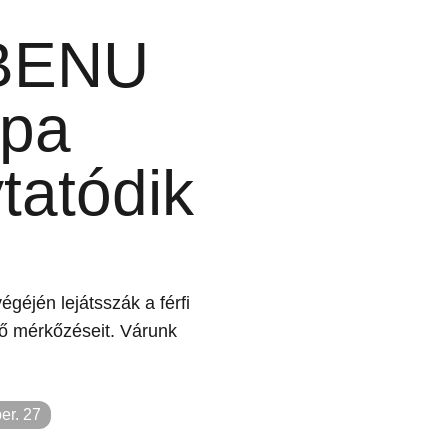
 BENU
upa
tatódik
égéjén lejátsszák a férfi
ő mérkőzéseit. Várunk
er. 27