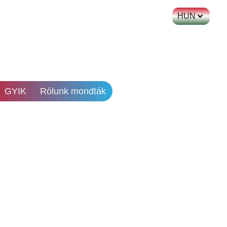
HUN
GYIK
Rólunk mondták