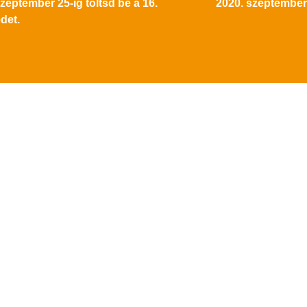
zeptember 25-ig töltsd be a 16.
2020. szeptember.
edet.