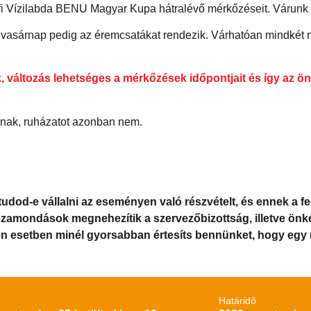
érfi Vízilabda BENU Magyar Kupa hátralévő mérkőzéseit. Várunk 
, vasárnap pedig az éremcsatákat rendezik. Várhatóan mindkét 
k, változás lehetséges a mérkőzések időpontjait és így az
anak, ruházatot azonban nem.
 tudod-e vállalni az eseményen való részvételt, és ennek a 
szamondások megnehezítik a szervezőbizottság, illetve önk
den esetben minél gyorsabban értesíts bennünket, hogy eg
Határidő