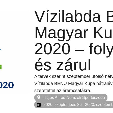
Vízilabda
Magyar K
2020 – foly
és zárul
A tervek szerint szeptember utolsó hétv
Vízilabda BENU Magyar Kupa hátralév
szeretettel az éremcsatákra.
Hajós Alfréd Nemzeti Sportuszoda
2020. szeptember. 26
- 2020. szeptemb