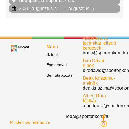
Budapest, Groupama Aréna
2026. augusztus. 5
- augusztus. 5
Általános és
technikai jellegű
Menü
kérdések:
iroda@sportonkent.hu
Sztorik
Biró Dávid -
Események
elnök
birodavid@sportonken
Bemutatkozás
Deák Krisztina -
alelnök
deakkrisztina@sporto
Albert Dóra -
főtitkár
albertdora@sportonke
iroda@sportonkent.hu
Minden jog fenntartva