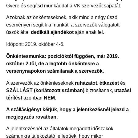
Gyere és segítsd munkáddal a VK szervezőcsapatát.
Azoknak az önkénteseknek, akik mind a négy úszó
eseményen segítik a munkát, a szervezők válogatott
úszók által
dedikált ajándékot
ajánlanak fel.
Időpont: 2019. október 4-6.
Önkéntesmunka: pozícióktól függően, már 2019.
október 2-től, de a legtöbb önkéntesre a
versenynapokon számítanak a szervezők.
A szervezők az önkénteseknek
ruházatot
,
étkezést
és
SZÁLLÁST (korlátozott számban)
biztosítanak,
utazási
térítést
azonban
NEM.
A szállásigényt kérjük, hogy a jelentkezésnél jelezd a
megjegyzés rovatban.
A jelentkezésnél az általatok megadott időszakok
számunkra tájékoztató jellegűek, hogy mikor