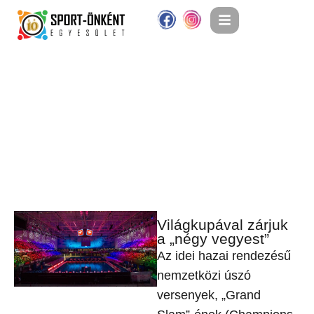
Világkupával zárjuk
a „négy vegyest”
Az idei hazai rendezésű
nemzetközi úszó
versenyek, „Grand