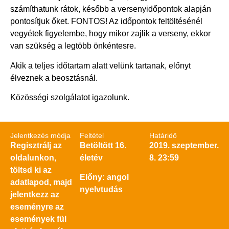
számíthatunk rátok, később a versenyidőpontok alapján
pontosítjuk őket. FONTOS! Az időpontok feltöltésénél
vegyétek figyelembe, hogy mikor zajlik a verseny, ekkor
van szükség a legtöbb önkéntesre.
Akik a teljes időtartam alatt velünk tartanak, előnyt
élveznek a beosztásnál.
Közösségi szolgálatot igazolunk.
Jelentkezés módja
Feltétel
Határidő
Regisztrálj az
Betöltött 16.
2019. szeptember.
oldalunkon,
életév
8. 23:59
töltsd ki az
Előny: angol
adatlapod, majd
nyelvtudás
jelentkezz az
eseményre az
események fül