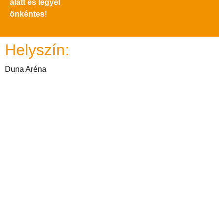
alatt és legyél
önkéntes!
Helyszín:
Duna Aréna