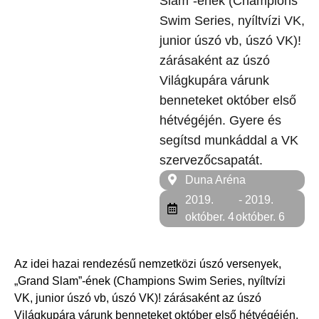
Slam”-ének (Champions
Swim Series, nyíltvízi VK,
junior úszó vb, úszó VK)!
zárásaként az úszó
Világkupára várunk
benneteket október első
hétvégéjén. Gyere és
segítsd munkáddal a VK
szervezőcsapatát.
Duna Aréna
2019.
- 2019.
október. 4
október. 6
Az idei hazai rendezésű nemzetközi úszó versenyek,
„Grand Slam”-ének (Champions Swim Series, nyíltvízi
VK, junior úszó vb, úszó VK)! zárásaként az úszó
Világkupára várunk benneteket október első hétvégéjén.