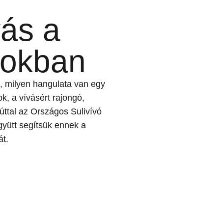
vás a
nokban
k, milyen hangulata van egy
, a vívásért rajongó,
zúttal az Országos Sulivívó
gyütt segítsük ennek a
át.