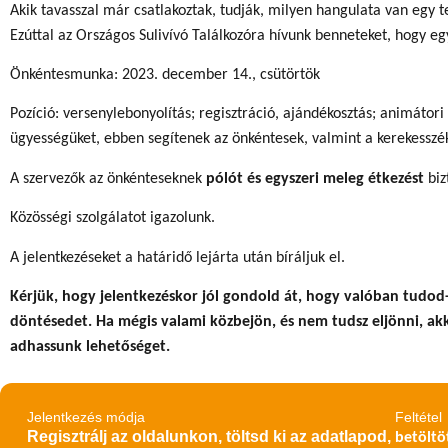
Akik tavasszal már csatlakoztak, tudják, milyen hangulata van egy 
Ezúttal az Országos Sulivívó Találkozóra hívunk benneteket, hogy e
Önkéntesmunka: 2023. december 14., csütörtök
Pozíció: versenylebonyolítás; regisztráció, ajándékosztás; animáto
ügyességüket, ebben segítenek az önkéntesek, valmint a kerekesszék
A szervezők az önkénteseknek
pólót és egyszeri meleg étkezést
biz
Közösségi szolgálatot igazolunk.
A jelentkezéseket a határidő lejárta után bíráljuk el.
Kérjük, hogy jelentkezéskor jól gondold át, hogy valóban tudod
döntésedet. Ha mégis valami közbejön, és nem tudsz eljönni, 
adhassunk lehetőséget.
Jelentkezés módja
Feltétel
Regisztrálj az oldalunkon, töltsd ki az adatlapod,
betöltö