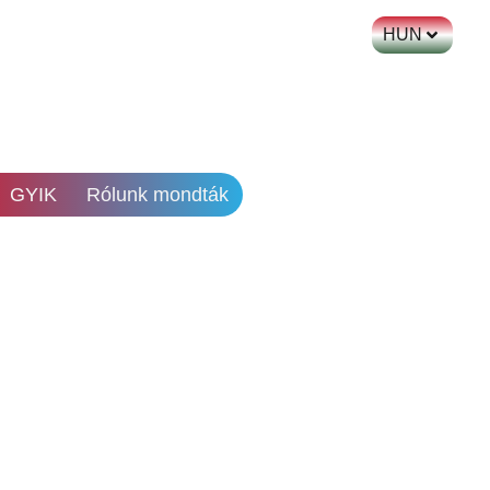
HUN
GYIK
Rólunk mondták