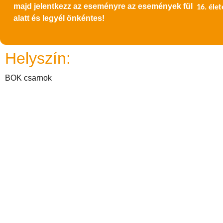
majd jelentkezz az eseményre az események fül
16. éle
alatt és legyél önkéntes!
Helyszín:
BOK csarnok