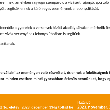
teremnek, amelyben ragyogó szempárok, a vívásért rajongó, sportoló 
gyütt segítsük ennek a különleges eseménynek a lebonyolítását.
ri teendők: a gyerekek a versenyek között akadálypályákon mérhetik ös
es vívók versenyének lebonyolításában is segítünk.
tosítanak.
-e vállalni az eseményen való részvételt, és ennek a felelősségne
akkor minden esetben minél gyorsabban értesíts bennünket, hogy 
Határidő
2023. november. 3
tt 16. életév (2023. december 13-ig töltsd be