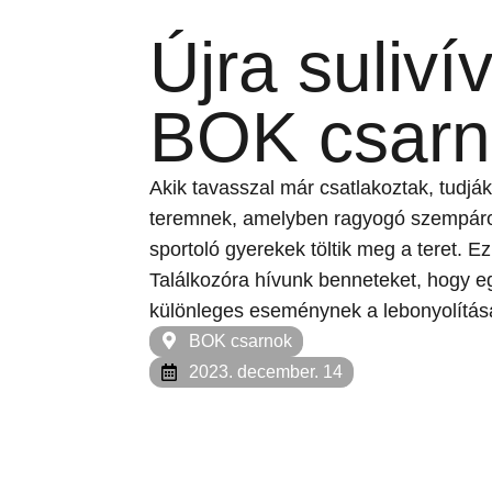
Újra suliví
BOK csar
Akik tavasszal már csatlakoztak, tudjá
teremnek, amelyben ragyogó szempárok
sportoló gyerekek töltik meg a teret. E
Találkozóra hívunk benneteket, hogy e
különleges eseménynek a lebonyolítás
BOK csarnok
2023. december. 14