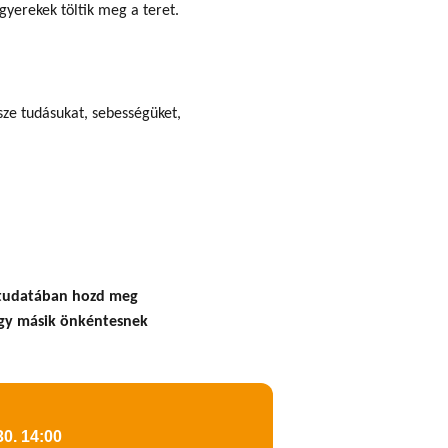
gyerekek töltik meg a teret.
sze tudásukat, sebességüket,
k tudatában hozd meg
egy másik önkéntesnek
0. 14:00