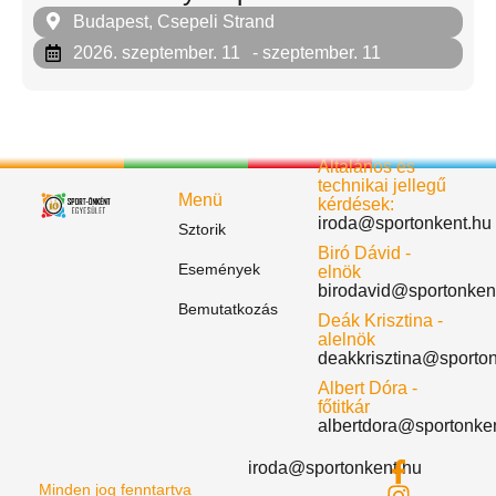
Budapest, Csepeli Strand
2026. szeptember. 11
- szeptember. 11
Általános és
technikai jellegű
Menü
kérdések:
iroda@sportonkent.hu
Sztorik
Biró Dávid -
Események
elnök
birodavid@sportonken
Bemutatkozás
Deák Krisztina -
alelnök
deakkrisztina@sporto
Albert Dóra -
főtitkár
albertdora@sportonke
iroda@sportonkent.hu
Minden jog fenntartva