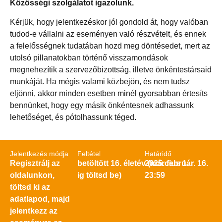
Közösségi szolgálatot igazolunk.
Kérjük, hogy jelentkezéskor jól gondold át, hogy valóban
tudod-e vállalni az eseményen való részvételt, és ennek
a felelősségnek tudatában hozd meg döntésedet, mert az
utolsó pillanatokban történő visszamondások
megnehezítik a szervezőbizottság, illetve önkéntestársaid
munkáját. Ha mégis valami közbejön, és nem tudsz
eljönni, akkor minden esetben minél gyorsabban értesíts
bennünket, hogy egy másik önkéntesnek adhassunk
lehetőséget, és pótolhassunk téged.
Jelentkezés módja
Feltétel
Határidő
Regisztrálj az
betöltött 16. életév (március 1-
2025. február. 16.
oldalunkon,
ig töltsd be)
23:59
töltsd ki az
adatlapod, majd
jelentkezz az