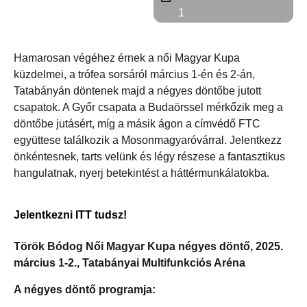
1
Hamarosan végéhez érnek a női Magyar Kupa
küzdelmei, a trófea sorsáról március 1-én és 2-án,
Tatabányán döntenek majd a négyes döntőbe jutott
csapatok. A Győr csapata a Budaörssel mérkőzik meg a
döntőbe jutásért, míg a másik ágon a címvédő FTC
együttese találkozik a Mosonmagyaróvárral. Jelentkezz
önkéntesnek, tarts velünk és légy részese a fantasztikus
hangulatnak, nyerj betekintést a háttérmunkálatokba.
Jelentkezni ITT tudsz!
Török Bódog Női Magyar Kupa négyes döntő, 2025.
március 1-2., Tatabányai Multifunkciós Aréna
A négyes döntő programja: