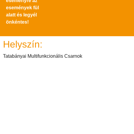
eseményre az
események fül
alatt és legyél
önkéntes!
Helyszín:
Tatabányai Multifunkcionális Csarnok