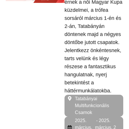
érnek a női Magyar Kupa
küzdelmei, a trófea
sorsáról március 1-én és
2-án, Tatabányán
döntenek majd a négyes
döntőbe jutott csapatok.
Jelentkezz önkéntesnek,
tarts velünk és légy
részese a fantasztikus
hangulatnak, nyerj
betekintést a
háttérmunkálatokba.
Tatabányai
Multifunkcionális
Csarnok
2025.
- 2025.
március.
március. 2