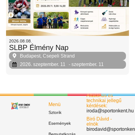
2026.08.08.
SLBP Élmény Nap
Budapest, Csepeli Strand
2026. szeptember. 11
- szeptember. 11
Általános és
technikai jellegű
Menü
kérdések:
iroda@sportonkent.hu
Sztorik
Biró Dávid -
Események
elnök
birodavid@sportonken
Bemutatkozás