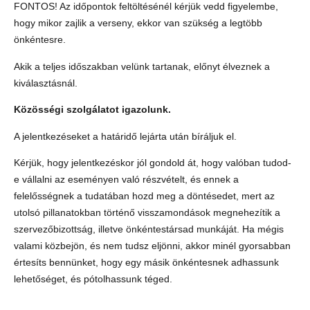
FONTOS! Az időpontok feltöltésénél kérjük vedd figyelembe,
hogy mikor zajlik a verseny, ekkor van szükség a legtöbb
önkéntesre.
Akik a teljes időszakban velünk tartanak, előnyt élveznek a
kiválasztásnál.
Közösségi szolgálatot igazolunk.
A jelentkezéseket a határidő lejárta után bíráljuk el.
Kérjük, hogy jelentkezéskor jól gondold át, hogy valóban tudod-
e vállalni az eseményen való részvételt, és ennek a
felelősségnek a tudatában hozd meg a döntésedet, mert az
utolsó pillanatokban történő visszamondások megnehezítik a
szervezőbizottság, illetve önkéntestársad munkáját. Ha mégis
valami közbejön, és nem tudsz eljönni, akkor minél gyorsabban
értesíts bennünket, hogy egy másik önkéntesnek adhassunk
lehetőséget, és pótolhassunk téged.