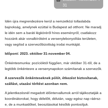
31
Idén újra megrendezésre kerül a nemzetközi tollaslabda
bajnokság, amelynek ezúttal is Budapest ad otthont. Ne maradj
le idén sem a baráti légköréről híres eseményről, csatlakozz
hozzánk akár vonalbíróként a versenylebonyolítás területen,
vagy segítsd a szervezőbizottság irodai munkáját.
Időpont: 2023. október 31-november 04.
Önkéntesmunka: pozícióktól függően, már október 31-től, de a
legtöbb önkéntesre a versenynapokon számítanak a szervezők.
A szervezők önkénteseknek pólót, étkezést biztosítanak,
szállást, utazási térítést azonban nem.
A jelentkezésnél megadott időintervallumok arról tájékoztatják a
koordinátorokat, hogy délelőtt, délután, vagy egész nap ráérsz-
e, de a munkaidőket, beosztásokat később pontosítjuk.