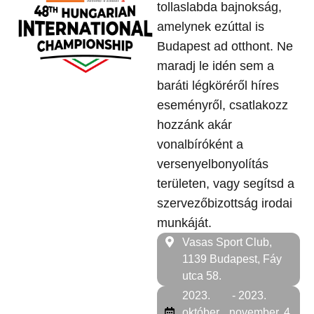
tollaslabda bajnokság,
amelynek ezúttal is
Budapest ad otthont. Ne
maradj le idén sem a
baráti légköréről híres
eseményről, csatlakozz
hozzánk akár
vonalbíróként a
versenyelbonyolítás
területen, vagy segítsd a
szervezőbizottság irodai
munkáját.
Vasas Sport Club,
1139 Budapest, Fáy
utca 58.
2023.
- 2023.
október.
november. 4