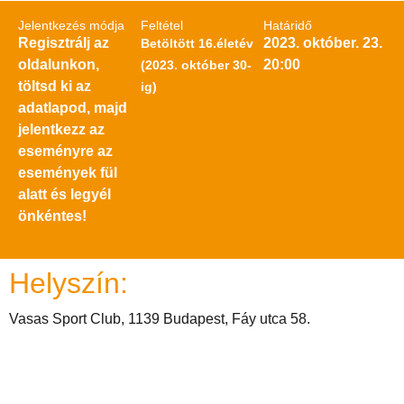
Jelentkezés módja
Feltétel
Határidő
Regisztrálj az
2023. október. 23.
Betöltött 16.életév
oldalunkon,
20:00
(2023. október 30-
töltsd ki az
ig)
adatlapod, majd
jelentkezz az
eseményre az
események fül
alatt és legyél
önkéntes!
Helyszín:
Vasas Sport Club, 1139 Budapest, Fáy utca 58.