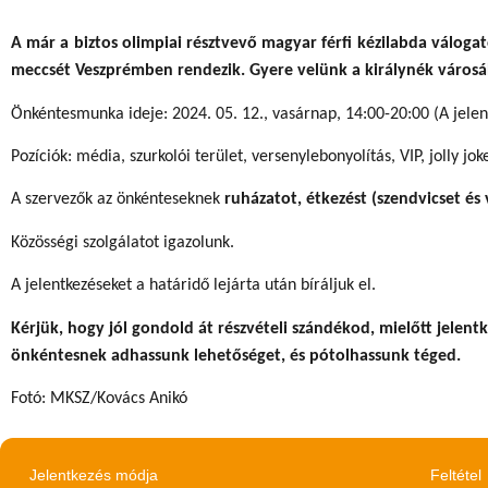
A már a biztos olimpiai résztvevő magyar férfi kézilabda válogat
meccsét Veszprémben rendezik. Gyere velünk a királynék városáb
Önkéntesmunka ideje: 2024. 05. 12., vasárnap, 14:00-20:00 (A jelent
Pozíciók: média, szurkolói terület, versenylebonyolítás, VIP, jolly jok
A szervezők az önkénteseknek
ruházatot, étkezést (szendvicset és v
Közösségi szolgálatot igazolunk.
A jelentkezéseket a határidő lejárta után bíráljuk el.
Kérjük, hogy jól gondold át részvételi szándékod, mielőtt jelen
önkéntesnek adhassunk lehetőséget, és pótolhassunk téged.
Fotó: MKSZ/Kovács Anikó
Jelentkezés módja
Feltétel