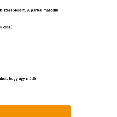
vb-szereplésért. A párbaj második
k őket.)
ünket, hogy egy másik