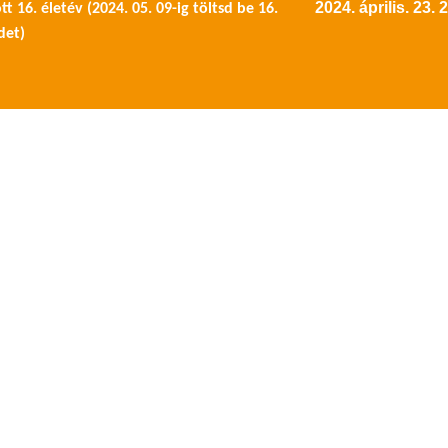
2024. április. 23. 
t 16. életév (2024. 05. 09-ig töltsd be 16.
det)