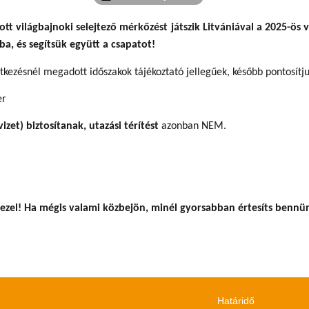
ott világbajnoki selejtező mérkőzést játszik Litvániával a 2025-ös 
a, és segítsük együtt a csapatot!
kezésnél megadott időszakok tájékoztató jellegűek, később pontosítju
er
izet) biztosítanak, utazási térítést
azonban NEM.
tkezel! Ha mégis valami közbejön, minél gyorsabban értesíts benn
Határidő