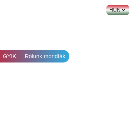
HUN
GYIK
Rólunk mondták