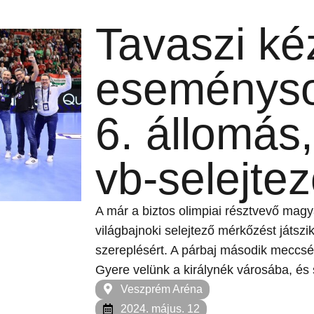
Tavaszi ké
eseményso
6. állomás, 
vb-selejte
A már a biztos olimpiai résztvevő magya
világbajnoki selejtező mérkőzést játszi
szereplésért. A párbaj második meccs
Gyere velünk a királynék városába, és 
Veszprém Aréna
2024. május. 12