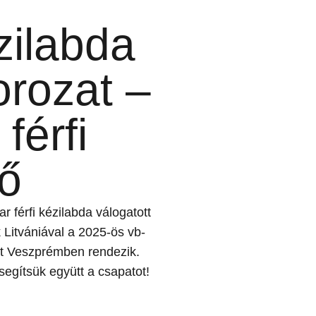
zilabda
rozat –
férfi
ző
r férfi kézilabda válogatott
k Litvániával a 2025-ös vb-
ét Veszprémben rendezik.
segítsük együtt a csapatot!