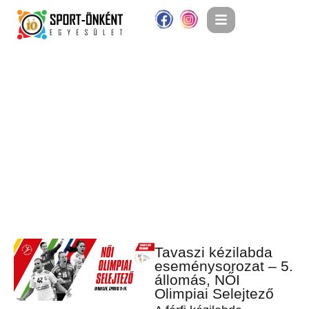
Tavaszi kézilabda
eseménysorozat – 5.
állomás, NŐI
Olimpiai Selejtező