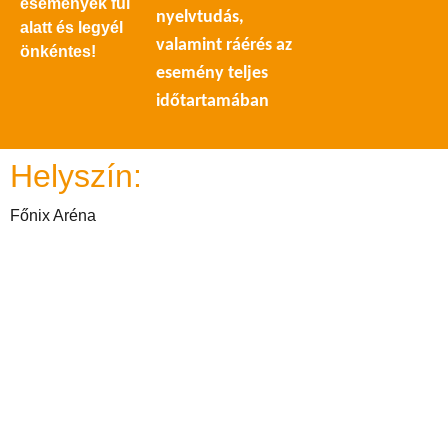
események fül
nyelvtudás,
alatt és legyél
valamint ráérés az
önkéntes!
esemény teljes
időtartamában
Helyszín:
Főnix Aréna