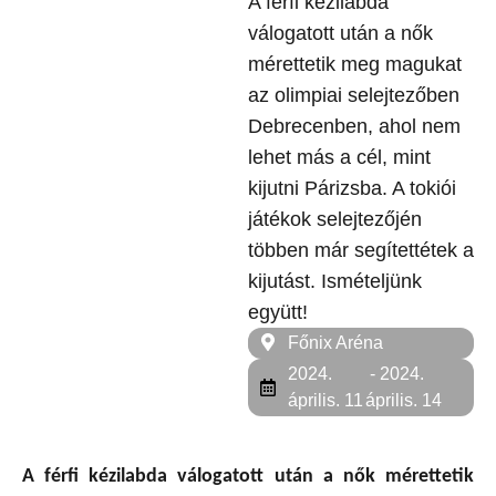
A férfi kézilabda
válogatott után a nők
mérettetik meg magukat
az olimpiai selejtezőben
Debrecenben, ahol nem
lehet más a cél, mint
kijutni Párizsba. A tokiói
játékok selejtezőjén
többen már segítettétek a
kijutást. Ismételjünk
együtt!
Főnix Aréna
2024.
- 2024.
április. 11
április. 14
A férfi kézilabda válogatott után a nők mérettetik