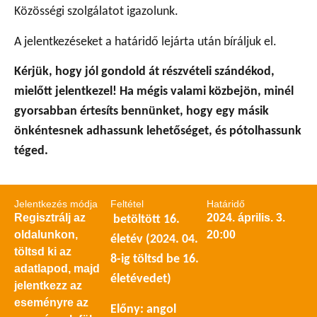
Közösségi szolgálatot igazolunk.
A jelentkezéseket a határidő lejárta után bíráljuk el.
Kérjük, hogy jól gondold át részvételi szándékod,
mielőtt jelentkezel! Ha mégis valami közbejön, minél
gyorsabban értesíts bennünket, hogy egy másik
önkéntesnek adhassunk lehetőséget, és pótolhassunk
téged.
Jelentkezés módja
Feltétel
Határidő
Regisztrálj az
2024. április. 3.
betöltött 16.
oldalunkon,
20:00
életév (2024. 04.
töltsd ki az
8-ig töltsd be 16.
adatlapod, majd
életévedet)
jelentkezz az
eseményre az
Előny: angol