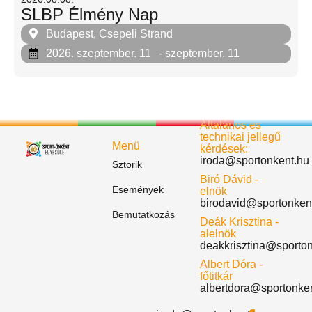
SLBP Élmény Nap
Budapest, Csepeli Strand
2026. szeptember. 11
- szeptember. 11
Általános és
technikai jellegű
Menü
kérdések:
iroda@sportonkent.hu
Sztorik
Biró Dávid -
Események
elnök
birodavid@sportonken
Bemutatkozás
Deák Krisztina -
alelnök
deakkrisztina@sporto
Albert Dóra -
főtitkár
albertdora@sportonke