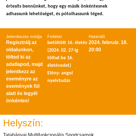
értesíts bennünket, hogy egy másik önkéntesnek
adhassunk lehetőséget, és pótolhassunk téged.
Jelentkezés módja
Feltétel
Határidő
Regisztrálj az
2024. február. 18.
betöltött 16. életév
oldalunkon,
20:00
(2024. 02. 27-ig
töltsd ki az
töltsd be 16.
adatlapod, majd
életévedet)
jelentkezz az
Előny: angol
eseményre az
nyelvtudás
események fül
alatt és legyél
önkéntes!
Helyszín:
Tatabányai Multifunkcionális Sportcsarnok