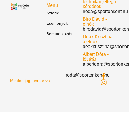
technikai jellegű
Menü
kérdések:
iroda@sportonkent.hu
Sztorik
Biró Dávid -
Események
elnök
birodavid@sportonken
Bemutatkozás
Deák Krisztina -
alelnök
deakkrisztina@sporto
Albert Dóra -
főtitkár
albertdora@sportonke
iroda@sportonkent.hu
Minden jog fenntartva