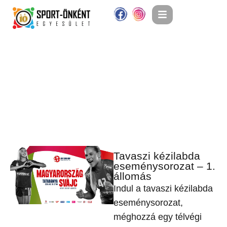
Tavaszi kézilabda
eseménysorozat – 1.
állomás
Indul a tavaszi kézilabda
eseménysorozat,
méghozzá egy télvégi