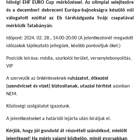
télvégi EHF EURO Cup mérkőzéssel. Az olimpiai selejtezőre
és a decemberi debreceni Európa-bajnokságra készülő női
válogatott ezúttal az Eb társházigazda Svájc csapatával
mérkőzik Tatabányán.
Időpont: 2024. 02. 28., 14:00-20:00 (A jelentkezésnél megadott
időszakok tájékoztató jellegűek, később pontosítjuk őket.)
Pozíciók leírása: média, szurkolói terület, versenylebonyolítás,
VIP
A szervezők az önkénteseknek
ruházatot, étkezést
(szendvicset és vizet) biztosítanak, utazási térítést
azonban
NEM.
Közösségi szolgálatot igazolunk.
A jelentkezéseket a határidő lejárta után bíráljuk el.
Kérjük, hogy jól gondold át részvételi szándékod, mielőtt
jelentkezel! Ha mégis valami közbejön, minél gyorsabban