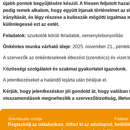
újabb pontok begyűjtésére készül. A frissen feljutott ha
pedig remek alkalom, hogy együtt írjanak történelmet az 
irányítását, és légy részese a kulisszák mögötti izgalmas
különlegessé ezt az estét.
Feladatok:
szurkolók körüli feladatok, versenylebonyolítás
Önkéntes munka várható ideje:
2025. november 21., péntek,
A szervezők az önkénteseknek étkezést (szendvics) és vizet bi
K
özösségi szolgálatot és szakmai gyakorlatot igazolunk.
A jelentkezéseket a határidő lejárta után bíráljuk el.
Kérjük, hogy jelentkezéskor jól gondold át, hogy valóban 
visszamondások megnehezítik a szervezőbizottság, illetv
Jelentkezés módja
Feltétel
Regisztrálj az oldalunkon, töltsd ki az adatlapod,
betöltö