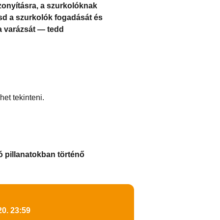
zonyításra, a szurkolóknak
asd a szurkolók fogadását és
da varázsát — tedd
et tekinteni.
ó pillanatokban történő
0. 23:59