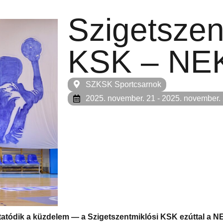
Szigetszen
KSK – NE
SZKSK Sportcsarnok
2025. november. 21
- 2025. november.
atódik a küzdelem — a Szigetszentmiklósi KSK ezúttal a N