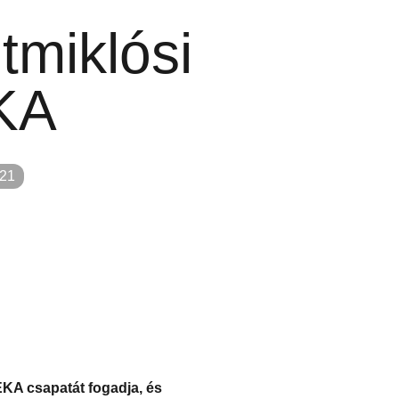
tmiklósi
KA
 21
EKA csapatát fogadja, és