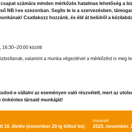
zai csapat számára minden mérkőzés hatalmas lehetőség a bi
első NB I-es szezonban. Segíts te is a szervezésben, támog
 munkának! Csatlakozz hozzánk, és éld át belülről a kézilab
 16:30–20:00 között
ztosítanak, valamint a munka végeztével a mérkőzést is meg leh
tudod-e vállalni az eseményen való részvételt, mert az utols
e önkéntes társaid munkáját!
Határidő
tt 16. életév (november 20-ig töltsd be)
2025. november. 2