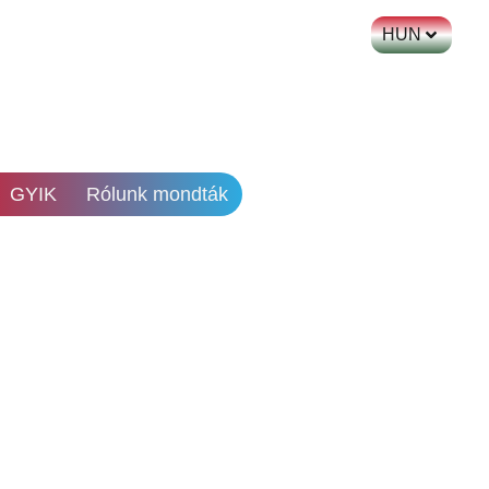
HUN
GYIK
Rólunk mondták