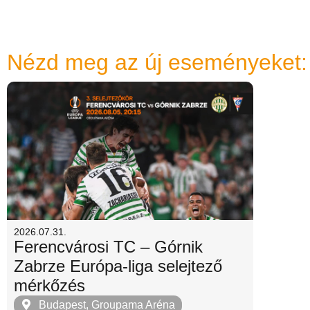
Nézd meg az új eseményeket:
2026.07.31.
Ferencvárosi TC – Górnik
Zabrze Európa-liga selejtező
mérkőzés
Budapest, Groupama Aréna