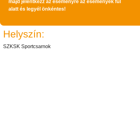
majd jelentkezz az eseményre az események fül
alatt és legyél önkéntes!
Helyszín:
SZKSK Sportcsarnok