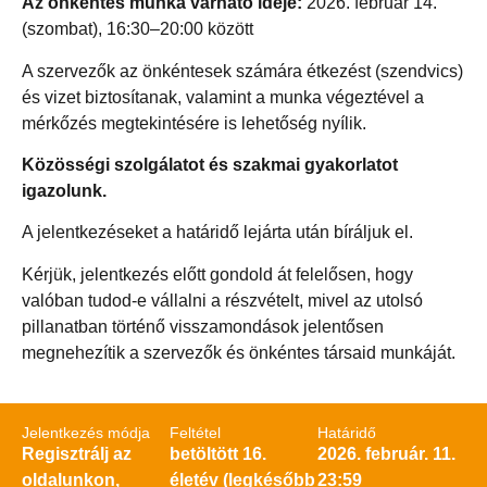
Az önkéntes munka várható ideje:
2026. február 14.
(szombat), 16:30–20:00 között
A szervezők az önkéntesek számára étkezést (szendvics)
és vizet biztosítanak, valamint a munka végeztével a
mérkőzés megtekintésére is lehetőség nyílik.
Közösségi szolgálatot és szakmai gyakorlatot
igazolunk.
A jelentkezéseket a határidő lejárta után bíráljuk el.
Kérjük, jelentkezés előtt gondold át felelősen, hogy
valóban tudod-e vállalni a részvételt, mivel az utolsó
pillanatban történő visszamondások jelentősen
megnehezítik a szervezők és önkéntes társaid munkáját.
Jelentkezés módja
Feltétel
Határidő
Regisztrálj az
betöltött 16.
2026. február. 11.
oldalunkon,
életév (legkésőbb
23:59