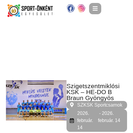
Szigetszentmiklósi
KSK – HE-DO B
Braun Gyöngyös
SZKSK Sportcsarnok
2026.
- 2026.
február.
február. 14
14