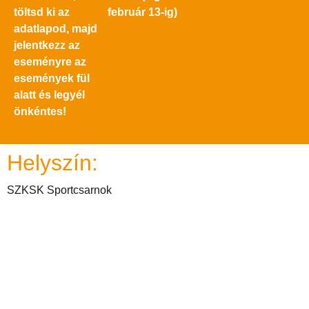
töltsd ki az
február 13-ig)
adatlapod, majd
jelentkezz az
eseményre az
események fül
alatt és legyél
önkéntes!
Helyszín:
SZKSK Sportcsarnok