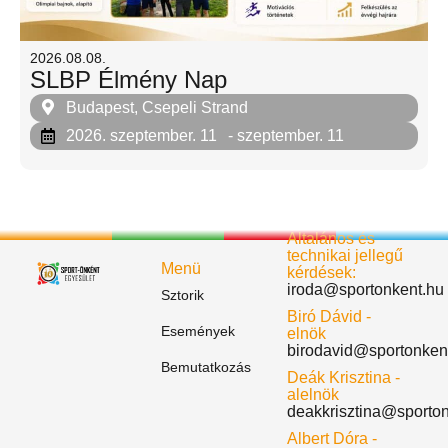
2026.08.08.
SLBP Élmény Nap
Budapest, Csepeli Strand
2026. szeptember. 11
- szeptember. 11
Általános és
technikai jellegű
Menü
kérdések:
iroda@sportonkent.hu
Sztorik
Biró Dávid -
Események
elnök
birodavid@sportonken
Bemutatkozás
Deák Krisztina -
alelnök
deakkrisztina@sporto
Albert Dóra -