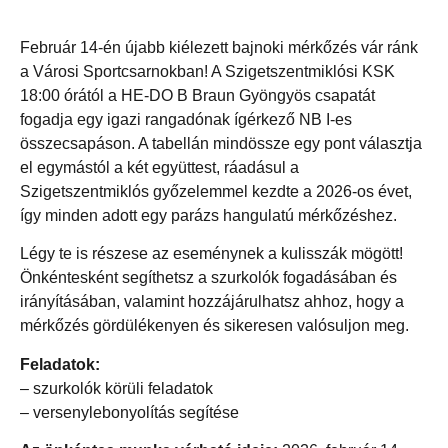
Február 14-én újabb kiélezett bajnoki mérkőzés vár ránk
a Városi Sportcsarnokban! A Szigetszentmiklósi KSK
18:00 órától a HE-DO B Braun Gyöngyös csapatát
fogadja egy igazi rangadónak ígérkező NB I-es
összecsapáson. A tabellán mindössze egy pont választja
el egymástól a két együttest, ráadásul a
Szigetszentmiklós győzelemmel kezdte a 2026-os évet,
így minden adott egy parázs hangulatú mérkőzéshez.
Légy te is részese az eseménynek a kulisszák mögött!
Önkéntesként segíthetsz a szurkolók fogadásában és
irányításában, valamint hozzájárulhatsz ahhoz, hogy a
mérkőzés gördülékenyen és sikeresen valósuljon meg.
Feladatok:
– szurkolók körüli feladatok
– versenylebonyolítás segítése