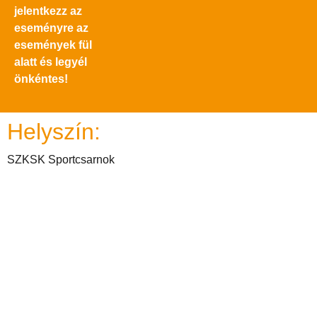
jelentkezz az
eseményre az
események fül
alatt és legyél
önkéntes!
Helyszín:
SZKSK Sportcsarnok