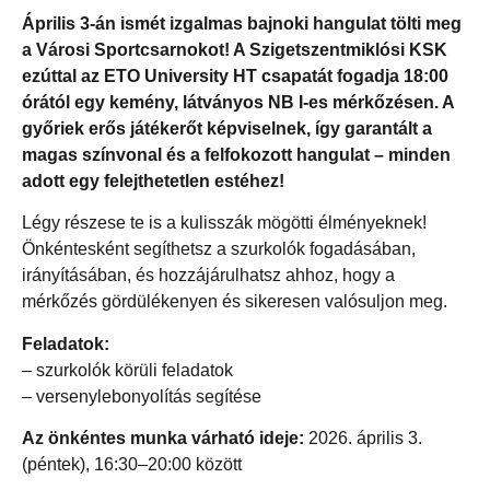
Április 3-án ismét izgalmas bajnoki hangulat tölti meg
a Városi Sportcsarnokot! A Szigetszentmiklósi KSK
ezúttal az ETO University HT csapatát fogadja 18:00
órától egy kemény, látványos NB I-es mérkőzésen. A
győriek erős játékerőt képviselnek, így garantált a
magas színvonal és a felfokozott hangulat – minden
adott egy felejthetetlen estéhez!
Légy részese te is a kulisszák mögötti élményeknek!
Önkéntesként segíthetsz a szurkolók fogadásában,
irányításában, és hozzájárulhatsz ahhoz, hogy a
mérkőzés gördülékenyen és sikeresen valósuljon meg.
Feladatok:
– szurkolók körüli feladatok
– versenylebonyolítás segítése
Az önkéntes munka várható ideje:
2026. április 3.
(péntek), 16:30–20:00 között