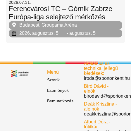
2026.07.31.
Ferencvárosi TC – Górnik Zabrze
Európa-liga selejtező mérkőzés
Budapest, Groupama Aréna
2026. augusztus. 5
- augusztus. 5
Általános és
technikai jellegű
Menü
kérdések:
iroda@sportonkent.hu
Sztorik
Biró Dávid -
Események
elnök
birodavid@sportonken
Bemutatkozás
Deák Krisztina -
alelnök
deakkrisztina@sporto
Albert Dóra -
főtitkár