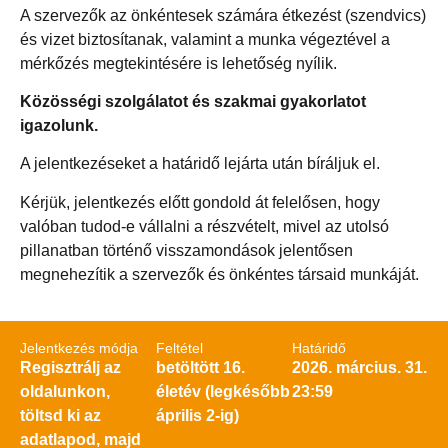
A szervezők az önkéntesek számára étkezést (szendvics)
és vizet biztosítanak, valamint a munka végeztével a
mérkőzés megtekintésére is lehetőség nyílik.
Közösségi szolgálatot és szakmai gyakorlatot
igazolunk.
A jelentkezéseket a határidő lejárta után bíráljuk el.
Kérjük, jelentkezés előtt gondold át felelősen, hogy
valóban tudod-e vállalni a részvételt, mivel az utolsó
pillanatban történő visszamondások jelentősen
megnehezítik a szervezők és önkéntes társaid munkáját.
Jelentkezés módja
Feltétel
Határidő
Regisztrálj az
betöltött 16.
2026. március. 31.
oldalunkon,
életév (legkésőbb
23:59
töltsd ki az
április 2-ig)
adatlapod, majd