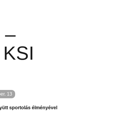
ó –
 KSI
er. 13
yütt sportolás élményével