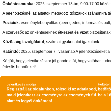
Önkéntesmunka:
2025. szeptember 13-án, 9:00-17:00 között 
A jelentkezésnél az általtok megadott időszakok számunkra t
Pozíciók:
eseménylebonyolítás (beengedés, információs pult,
A szervezők az önkénteseknek
étkezést és vizet
biztosítanak
Közösségi szolgálatot
, szakmai gyakorlatot igazolunk.
Határidő:
2025. szeptember 7., vasárnap A jelentkezéseket a ha
Kérjük, hogy jelentkezéskor jól gondold át, hogy valóban tud
értesíts bennünket!
Jelentkezés módja
Feltétel
Regisztrálj az oldalunkon, töltsd ki az adatlapod,
betöltö
majd jelentkezz az eseményre az események fül
be a 16
alatt és legyél önkéntes!