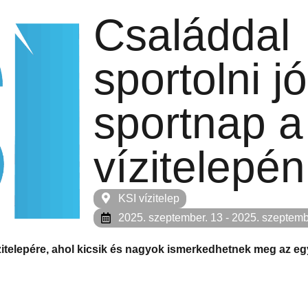
Családdal
sportolni j
sportnap a
vízitelepén
KSI vízitelep
2025. szeptember. 13
- 2025. szeptemb
itelepére, ahol kicsik és nagyok ismerkedhetnek meg az eg