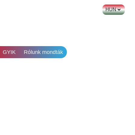
HUN
GYIK
Rólunk mondták