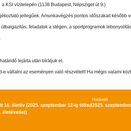
a KSI vízitelepén (1138 Budapest, Népsziget út 9.)
ájékoztató jellegűek. Amunkavégzés pontos időszakait később v
 útbaigazítás, feladatok a stégen, a sportprogramok lebonyolí
.
táridő lejárta után bíráljuk el.
od-e vállalni az eseményen való részvételt! Ha mégis valami k
Határidő
tt 16. életév (2025. szeptember 12-ig töltsd
2025. szeptember.
. életévedet)