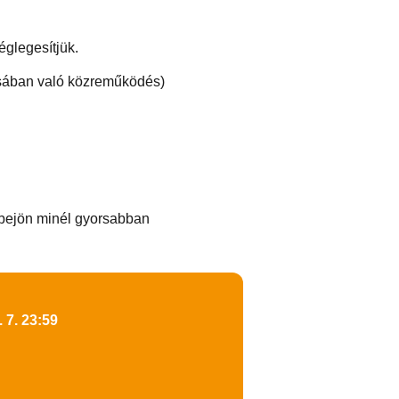
églegesítjük.
tásában való közreműködés)
özbejön minél gyorsabban
 7. 23:59