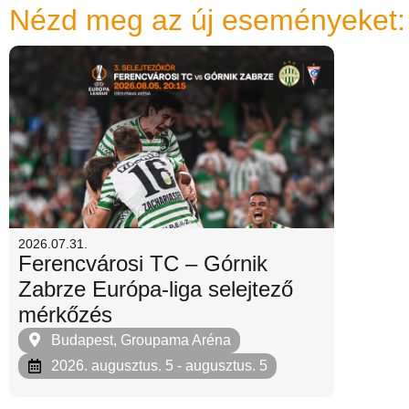
Nézd meg az új eseményeket:
2026.07.31.
Ferencvárosi TC – Górnik
Zabrze Európa-liga selejtező
mérkőzés
Budapest, Groupama Aréna
2026. augusztus. 5
- augusztus. 5