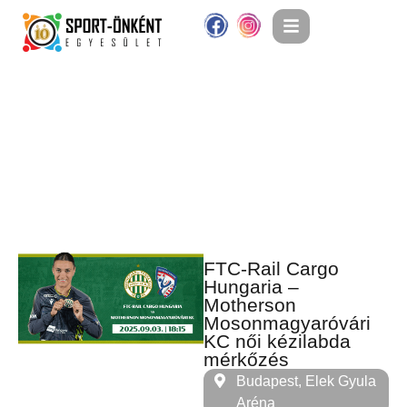
FTC-Rail Cargo
Hungaria –
Motherson
Mosonmagyaróvári
KC női kézilabda
mérkőzés
Budapest, Elek Gyula
Aréna