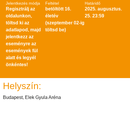
Jelentkezés módja
Feltétel
Határidő
Regisztrálj az
betöltött 16.
2025. augusztus.
oldalunkon,
életév
25. 23:59
töltsd ki az
(szeptember 02-ig
adatlapod, majd
töltsd be)
jelentkezz az
eseményre az
események fül
alatt és legyél
önkéntes!
Helyszín:
Budapest, Elek Gyula Aréna