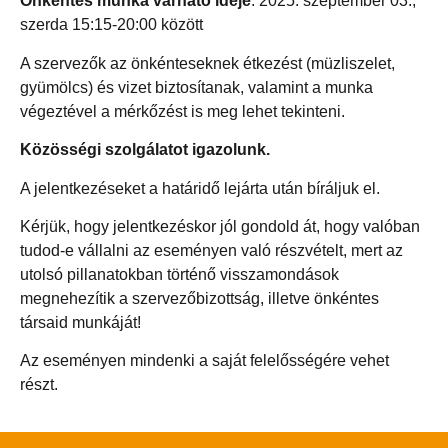
Önkéntes munka várható ideje
: 2025. szeptember 03.,
szerda 15:15-20:00 között
A szervezők az önkénteseknek étkezést (müzliszelet,
gyümölcs) és vizet biztosítanak, valamint a munka
végeztével a mérkőzést is meg lehet tekinteni.
Közösségi szolgálatot igazolunk.
A jelentkezéseket a határidő lejárta után bíráljuk el.
Kérjük, hogy jelentkezéskor jól gondold át, hogy valóban
tudod-e vállalni az eseményen való részvételt, mert az
utolsó pillanatokban történő visszamondások
megnehezítik a szervezőbizottság, illetve önkéntes
társaid munkáját!
Az eseményen mindenki a saját felelősségére vehet
részt.