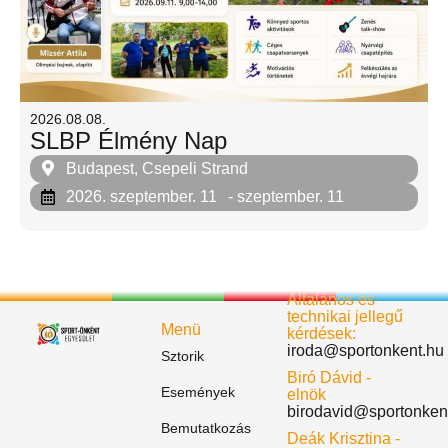
2026.08.08.
SLBP Élmény Nap
Budapest, Csepeli Strand
2026. szeptember. 11
- szeptember. 11
Általános és
technikai jellegű
Menü
kérdések:
iroda@sportonkent.hu
Sztorik
Biró Dávid -
Események
elnök
birodavid@sportonken
Bemutatkozás
Deák Krisztina -