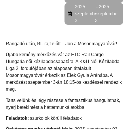
2025.
- 2025.
szeptember.
szeptember.
3
3
Rangadó után, BL-rajt előtt – Jön a Mosonmagyaróvár!
Újabb kemény mérkőzés vár az FTC Rail Cargo
Hungaria női kézilabdacsapatára. A K&H Női Kézilabda
Liga 2. fordulójában az alaposan átalakult
Mosonmagyaróvár érkezik az Elek Gyula Arénába. A
mérkőzést szeptember 3-án 18:15-ös kezdéssel rendezik
meg.
Tarts velünk és légy részese a fantasztikus hangulatnak,
nyerj betekintést a háttérmunkálatokba!
Feladatok:
szurkolók körüli feladatok