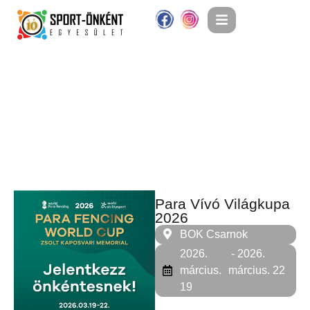
Para Vívó Világkupa
2026
BOK Csarnok
2026.
- 2026.
március.
március. 22
19