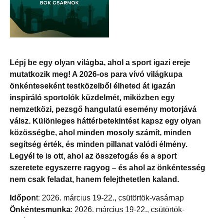
Lépj be egy olyan világba, ahol a sport igazi ereje
mutatkozik meg! A 2026-os para vívó világkupa
önkénteseként testközelből élheted át igazán
inspiráló sportolók küzdelmét, miközben egy
nemzetközi, pezsgő hangulatú esemény motorjává
válsz. Különleges háttérbetekintést kapsz egy olyan
közösségbe, ahol minden mosoly számít, minden
segítség érték, és minden pillanat valódi élmény.
Legyél te is ott, ahol az összefogás és a sport
szeretete egyszerre ragyog – és ahol az önkéntesség
nem csak feladat, hanem felejthetetlen kaland.
Időpon
t: 2026. március 19-22., csütörtök-vasárnap
Önkéntesmunka
: 2026. március 19-22., csütörtök-