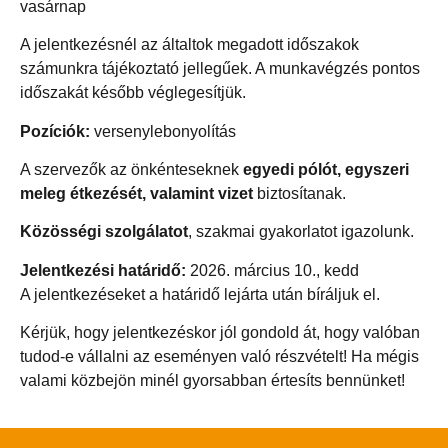
vasárnap
A jelentkezésnél az általtok megadott időszakok
számunkra tájékoztató jellegűek. A munkavégzés pontos
időszakát később véglegesítjük.
Pozíciók:
versenylebonyolítás
A szervezők az önkénteseknek
egyedi pólót, egyszeri
meleg étkezését, valamint vizet
biztosítanak.
Közösségi szolgálatot
, szakmai gyakorlatot igazolunk.
Jelentkezési határidő:
2026. március 10., kedd
A jelentkezéseket a határidő lejárta után bíráljuk el.
Kérjük, hogy jelentkezéskor jól gondold át, hogy valóban
tudod-e vállalni az eseményen való részvételt! Ha mégis
valami közbejön minél gyorsabban értesíts bennünket!