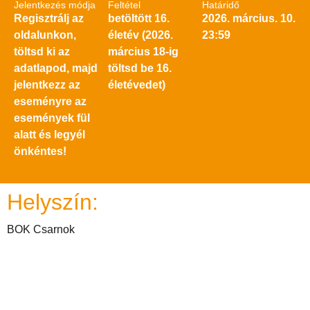
Jelentkezés módja
Feltétel
Határidő
Regisztrálj az
betöltött 16.
2026. március. 10.
oldalunkon,
életév (2026.
23:59
töltsd ki az
március 18-ig
adatlapod, majd
töltsd be 16.
jelentkezz az
életévedet)
eseményre az
események fül
alatt és legyél
önkéntes!
Helyszín:
BOK Csarnok