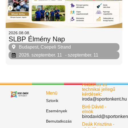
2026.08.08.
SLBP Élmény Nap
Budapest, Csepeli Strand
2026. szeptember. 11
- szeptember. 11
Általános és
technikai jellegű
Menü
kérdések:
iroda@sportonkent.hu
Sztorik
Biró Dávid -
Események
elnök
birodavid@sportonken
Bemutatkozás
Deák Krisztina -