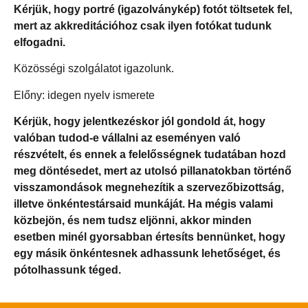
Kérjük, hogy portré (igazolványkép) fotót töltsetek fel,
mert az akkreditációhoz csak ilyen fotókat tudunk
elfogadni.
Közösségi szolgálatot igazolunk.
Előny: idegen nyelv ismerete
Kérjük, hogy jelentkezéskor jól gondold át, hogy
valóban tudod-e vállalni az eseményen való
részvételt, és ennek a felelősségnek tudatában hozd
meg döntésedet, mert az utolsó pillanatokban történő
visszamondások megnehezítik a szervezőbizottság,
illetve önkéntestársaid munkáját. Ha mégis valami
közbejön, és nem tudsz eljönni, akkor minden
esetben minél gyorsabban értesíts bennünket, hogy
egy másik önkéntesnek adhassunk lehetőséget, és
pótolhassunk téged.