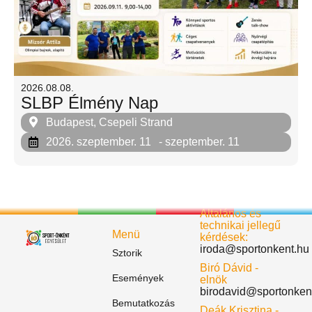
2026.08.08.
SLBP Élmény Nap
Budapest, Csepeli Strand
2026. szeptember. 11
- szeptember. 11
Általános és
technikai jellegű
Menü
kérdések:
iroda@sportonkent.hu
Sztorik
Biró Dávid -
Események
elnök
birodavid@sportonken
Bemutatkozás
Deák Krisztina -