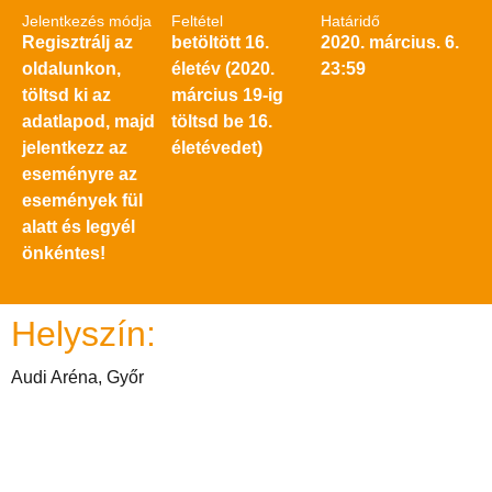
Jelentkezés módja
Feltétel
Határidő
Regisztrálj az
betöltött 16.
2020. március. 6.
oldalunkon,
életév (2020.
23:59
töltsd ki az
március 19-ig
adatlapod, majd
töltsd be 16.
jelentkezz az
életévedet)
eseményre az
események fül
alatt és legyél
önkéntes!
Helyszín:
Audi Aréna, Győr