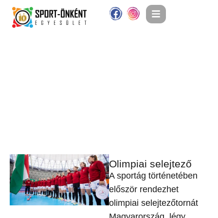
Olimpiai selejtező
A sportág történetében
először rendezhet
olimpiai selejtezőtornát
Magyarország, légy