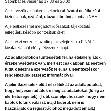
Szombat és vasárnap 17:30 és 20:30
A szervezők az önkénteseknek
ruházatot és étkezést
biztosítanak,
szállást,
utazási térítést
azonban NEM.
A jelentkezésnél megadott időszakok tájékoztató
jellegűek, később pontosítjuk őket.
Akik részt vesznek az olimpiai selejtezőn a FINAL4
kiválasztásnál előnyt élveznek majd.
Az adatlapotokon tüntessétek fel, ha ételallergiátok,
érzékenységetek van, mert ezt csak abban az esetben
tudjuk jelezni a szervezők felé, ha a jelentkezéskor
rendelkezünk ezzel az információval.
A jelentkezésetek előtt nézzétek át az adatlapotokat,
hogy helyesen adtátok-e meg az adataitokat (főleg az
elérhetőségeitek). (Többször eljut hozzánk, hogy nem
kaptok tőlünk választ, majd kiderül, nem is
használjátok a regisztrációhoz megadott emailt.)