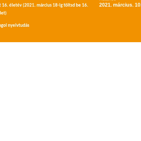
2021. március. 10
t 16. életév (2021. március 18-ig töltsd be 16.
det)
ngol nyelvtudás