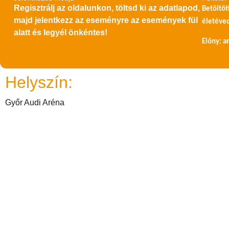
Regisztrálj az oldalunkon, töltsd ki az adatlapod,
Betöltöt
majd jelentkezz az eseményre az események fül
életéve
alatt és legyél önkéntes!
Előny: a
Helyszín:
Győr Audi Aréna