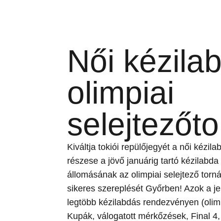
Női kézila
olimpiai
selejtezőt
Kiváltja tokiói repülőjegyét a női kézil
részese a jövő januárig tartó kézilab
állomásának az olimpiai selejtező torn
sikeres szereplését Győrben! Azok a je
legtöbb kézilabdás rendezvényen (olim
Kupák, válogatott mérkőzések, Final 4, 