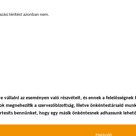
azási térítést azonban nem.
-e vállalni az eseményen való részvételt, és ennek a felelősségne
k megnehezítik a szervezőbizottság, illetve önkéntestársaid munk
rtesíts bennünket, hogy egy másik önkéntesnek adhassunk lehető
Határidő