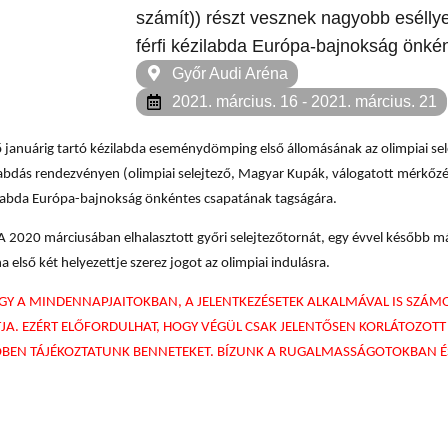
számít)) részt vesznek nagyobb esélly
férfi kézilabda Európa-bajnokság önké
Győr Audi Aréna
2021. március. 16
- 2021. március. 21
övő januárig tartó kézilabda eseménydömping első állomásának az olimpiai sel
labdás rendezvényen (olimpiai selejtező, Magyar Kupák, válogatott mérkőzése
zilabda Európa-bajnokság önkéntes csapatának tagságára.
A 2020 márciusában elhalasztott győri selejtezőtornát, egy évvel később má
 első két helyezettje szerez jogot az olimpiai indulásra.
OGY A MINDENNAPJAITOKBAN, A JELENTKEZÉSETEK ALKALMÁVAL IS SZÁMO
JA. EZÉRT ELŐFORDULHAT, HOGY VÉGÜL CSAK JELENTŐSEN KORLÁTOZOT
BEN TÁJÉKOZTATUNK BENNETEKET. BÍZUNK A RUGALMASSÁGOTOKBAN ÉS