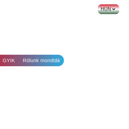
HUN
GYIK
Rólunk mondták