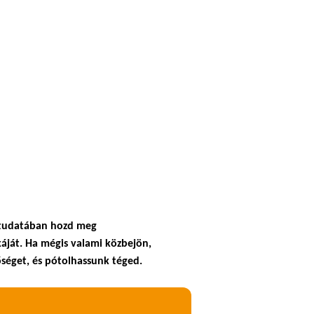
k tudatában hozd meg
áját. Ha mégis valami közbejön,
séget, és pótolhassunk téged.