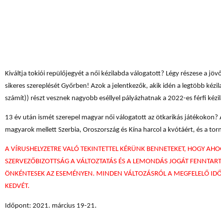
Kiváltja tokiói repülőjegyét a női kézilabda válogatott? Légy részese a j
sikeres szereplését Győrben! Azok a jelentkezők, akik idén a legtöbb kézi
számít)) részt vesznek nagyobb eséllyel pályázhatnak a 2022-es férfi ké
13 év után ismét szerepel magyar női válogatott az ötkarikás játékokon? 
magyarok mellett Szerbia, Oroszország és Kína harcol a kvótáért, és a torna
A VÍRUSHELYZETRE VALÓ TEKINTETTEL KÉRÜNK BENNETEKET, HOGY AH
SZERVEZŐBIZOTTSÁG A VÁLTOZTATÁS ÉS A LEMONDÁS JOGÁT FENNTART
ÖNKÉNTESEK AZ ESEMÉNYEN. MINDEN VÁLTOZÁSRÓL A MEGFELELŐ IDŐ
KEDVÉT.
Időpont: 2021. március 19-21.