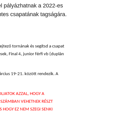
el pályázhatnak a 2022-es
ntes csapatának tagságára.
ejtező tornának és segítsd a csapat
k, Final 4, junior férfi vb (duplán
rcius 19-21. között rendezik. A
LJATOK AZZAL, HOGY A
T SZÁMBAN VEHETNEK RÉSZT
 HOGY EZ NEM SZEGI SENKI