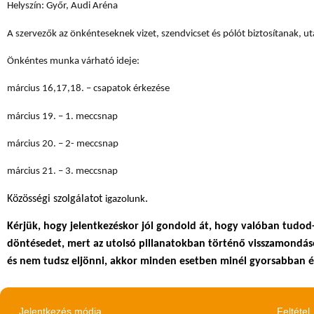
Helyszín: Győr, Audi Aréna
A szervezők az önkénteseknek vizet, szendvicset és pólót biztosítanak, ut
Önkéntes munka várható ideje:
március 16,17,18. – csapatok érkezése
március 19. – 1. meccsnap
március 20. – 2- meccsnap
március 21. – 3. meccsnap
Közösségi szolgálatot
.
igazolunk
Kérjük, hogy jelentkezéskor jól gondold át, hogy valóban tudod
döntésedet, mert az utolsó pillanatokban történő visszamondáso
és nem tudsz eljönni, akkor minden esetben minél gyorsabban é
Jelentkezés módja
Feltétel