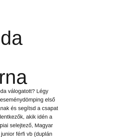
bda
orna
abda válogatott? Légy
da eseménydömping első
ának és segítsd a csapat
lentkezők, akik idén a
piai selejtező, Magyar
junior férfi vb (duplán