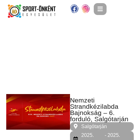
Nemzeti
Strandkézilabda
Bajnokság – 6.
forduló, Salgótarján
Salgótarján
2025.
- 2025.