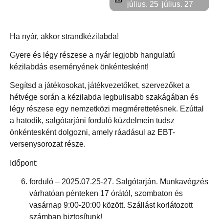
július. 25
július. 27
Ha nyár, akkor strandkézilabda!
Gyere és légy részese a nyár legjobb hangulatú
kézilabdás eseményének önkéntesként!
Segítsd a játékosokat, játékvezetőket, szervezőket a
hétvége során a kézilabda legbulisabb szakágában és
légy részese egy nemzetközi megmérettetésnek. Ezúttal
a hatodik, salgótarjáni forduló küzdelmein tudsz
önkéntesként dolgozni, amely ráadásul az EBT-
versenysorozat része.
Időpont:
forduló – 2025.07.25-27. Salgótarján. Munkavégzés
várhatóan pénteken 17 órától, szombaton és
vasárnap 9:00-20:00 között. Szállást korlátozott
számban biztosítunk!