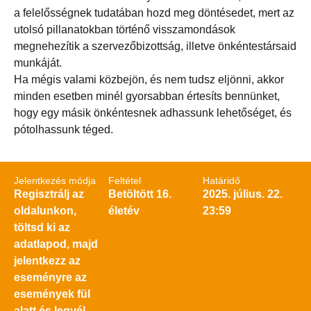
a felelősségnek tudatában hozd meg döntésedet, mert az
utolsó pillanatokban történő visszamondások
megnehezítik a szervezőbizottság, illetve önkéntestársaid
munkáját.
Ha mégis valami közbejön, és nem tudsz eljönni, akkor
minden esetben minél gyorsabban értesíts bennünket,
hogy egy másik önkéntesnek adhassunk lehetőséget, és
pótolhassunk téged.
Jelentkezés módja
Feltétel
Határidő
Regisztrálj az
Betöltött 16.
2025. július. 22.
oldalunkon,
életév
23:59
töltsd ki az
adatlapod, majd
jelentkezz az
eseményre az
események fül
alatt és legyél