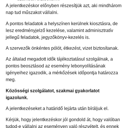
A jelentkezéskor előnyben részesítjük azt, aki mindhárom
nap tud műszakot vállalni.
A pontos feladatok a helyszínen kerülnek kiosztásra, de
lesz eredményjelző kezelése, valamint adminisztratív
jellegű feladatok, jegyzőkönyv-kezelés is.
A szervezők önkéntes pólót, étkezést, vizet biztosítanak.
Az általad megadott idők tájékoztatásul szolgálnak, a
pontos beosztásod az esemény lebonyolításának
igényeihez igazodik, a mérkőzések időpontja határozza
meg.
Közösségi szolgálatot, szakmai gyakorlatot
igazolunk.
A jelentkezéseket a határidő lejárta után bíráljuk el.
Kérjük, hogy jelentkezéskor jól gondold át, hogy valóban
tudod-e vállalni az eseményen való részvételt, és ennek