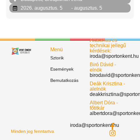
2026. augusztus. 5
- augusztus. 5
Általános és
technikai jellegű
Menü
kérdések:
iroda@sportonkent.hu
Sztorik
Biró Dávid -
Események
elnök
birodavid@sportonken
Bemutatkozás
Deák Krisztina -
alelnök
deakkrisztina@sporto
Albert Dóra -
főtitkár
albertdora@sportonke
iroda@sportonkent.hu
Minden jog fenntartva