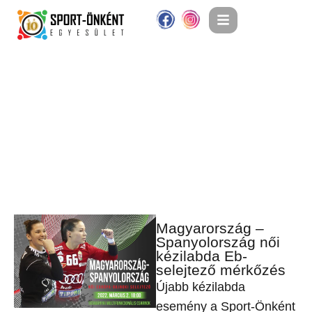
Magyarország –
Spanyolország női
kézilabda Eb-
selejtező mérkőzés
Újabb kézilabda
esemény a Sport-Önként