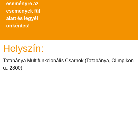
eseményre az
események fül
alatt és legyél
önkéntes!
Helyszín:
Tatabánya Multifunkcionális Csarnok (Tatabánya, Olimpikon
u., 2800)