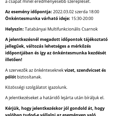
a csapat minél eredményesebb szereplését.
Az esemény időpontja:
2022.03.02 szerda 18:00
Önkéntesmunka várható ideje:
15:30-20:00
Helyszín:
Tatabányai Multifunkcionális Csarnok
A jelentkezésnél megadott időpontok tájékoztató
jellegűek, változás lehetséges a mérkőzés
időpontjában és így az önkéntesmunka kezdését
illetően!
A szervezők az önkénteseknek
vizet, szendvicset és
pólót
biztosítanak.
Közösségi szolgálatot igazolunk.
A jelentkezéseket a határidő lejárta után bíráljuk el.
Kérjük, hogy jelentkezéskor jól gondold át, hogy
valóban tudod-e vállalni az eseményen való