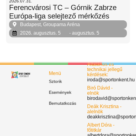
2026.07.31.
Ferencvárosi TC – Górnik Zabrze
Európa-liga selejtező mérkőzés
Budapest, Groupama Aréna
2026. augusztus. 5
- augusztus. 5
Általános és
technikai jellegű
Menü
kérdések:
iroda@sportonkent.hu
Sztorik
Biró Dávid -
Események
elnök
birodavid@sportonken
Bemutatkozás
Deák Krisztina -
alelnök
deakkrisztina@sporto
Albert Dóra -
főtitkár
albertdora@sportonke