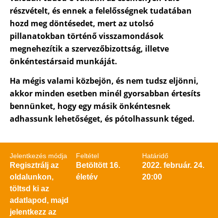
részvételt, és ennek a felelősségnek tudatában
hozd meg döntésedet, mert az utolsó
pillanatokban történő visszamondások
megnehezítik a szervezőbizottság, illetve
önkéntestársaid munkáját.
Ha mégis valami közbejön, és nem tudsz eljönni,
akkor minden esetben minél gyorsabban értesíts
bennünket, hogy egy másik önkéntesnek
adhassunk lehetőséget, és pótolhassunk téged.
Jelentkezés módja
Feltétel
Határidő
Regisztrálj az
Betöltött 16.
2022. február. 24.
oldalunkon,
életév
20:00
töltsd ki az
adatlapod, majd
jelentkezz az