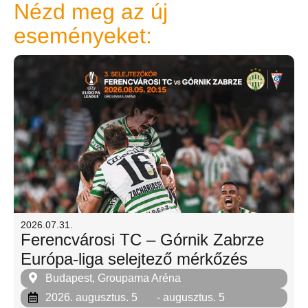
Nézd meg az új
eseményeket:
2026.07.31.
Ferencvárosi TC – Górnik Zabrze
Európa-liga selejtező mérkőzés
Budapest, Groupama Aréna
2026. augusztus. 5
- augusztus. 5