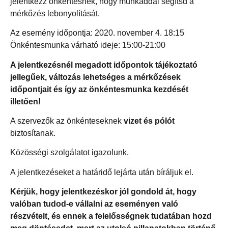
jelentkezz önkéntesnek, hogy munkáddal segítsd a
mérkőzés lebonyolítását.
Az esemény időpontja: 2020. november 4. 18:15
Önkéntesmunka várható ideje: 15:00-21:00
A jelentkezésnél megadott időpontok tájékoztató
jellegűek, változás lehetséges a mérkőzések
időpontjait és így az önkéntesmunka kezdését
illetően!
A szervezők az önkénteseknek
vizet és pólót
biztosítanak.
Közösségi szolgálatot igazolunk.
A jelentkezéseket a határidő lejárta után bíráljuk el.
Kérjük, hogy jelentkezéskor jól gondold át, hogy
valóban tudod-e vállalni az eseményen való
részvételt, és ennek a felelősségnek tudatában hozd