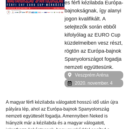
es férfi kézilabda Európa-
bajnokságnak, így alanyi
jogon kvalifikált. A
selejtezők során ebből
kifolyólag az EURO Cup
küzdelmeiben vesz részt,
rögtön az Európa-bajnok
Spanyolországot fogadja
nemzeti együttesünk.
Veszprém Aréna
2020. november. 4
A magyar férfi kézilabda válogatott hosszú idő után újra
pályára lép, ahol az Európa-bajnok Spanyolország
nemzeti együttesét fogadja. Amennyiben Neked is
hiányzik már a kézilabda és a magyar válogatott,