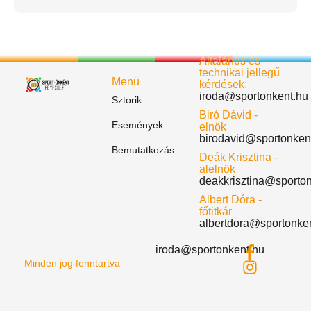
Általános és
technikai jellegű
Menü
kérdések:
iroda@sportonkent.hu
Sztorik
Biró Dávid -
Események
elnök
birodavid@sportonken
Bemutatkozás
Deák Krisztina -
alelnök
deakkrisztina@sporto
Albert Dóra -
főtitkár
albertdora@sportonke
iroda@sportonkent.hu
Minden jog fenntartva