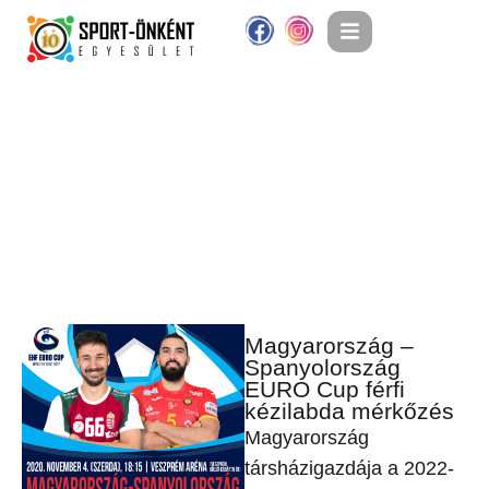
Magyarország –
Spanyolország
EURO Cup férfi
kézilabda mérkőzés
Magyarország
társházigazdája a 2022-