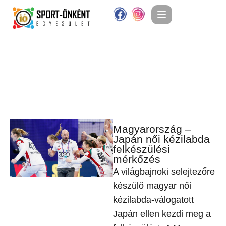
Magyarország –
Japán női kézilabda
felkészülési
mérkőzés
A világbajnoki selejtezőre
készülő magyar női
kézilabda-válogatott
Japán ellen kezdi meg a