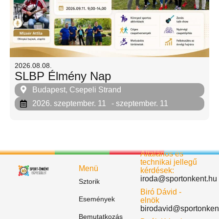
2026.08.08.
SLBP Élmény Nap
Budapest, Csepeli Strand
2026. szeptember. 11
- szeptember. 11
Általános és
technikai jellegű
Menü
kérdések:
iroda@sportonkent.hu
Sztorik
Biró Dávid -
Események
elnök
birodavid@sportonken
Bemutatkozás