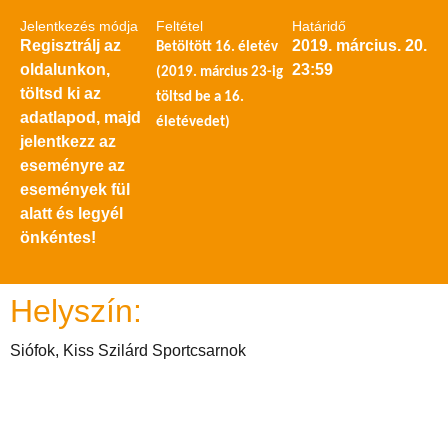
Jelentkezés módja
Feltétel
Határidő
Regisztrálj az
2019. március. 20.
Betöltött 16. életév
oldalunkon,
23:59
(2019. március 23-ig
töltsd ki az
töltsd be a 16.
adatlapod, majd
életévedet)
jelentkezz az
eseményre az
események fül
alatt és legyél
önkéntes!
Helyszín:
Siófok, Kiss Szilárd Sportcsarnok