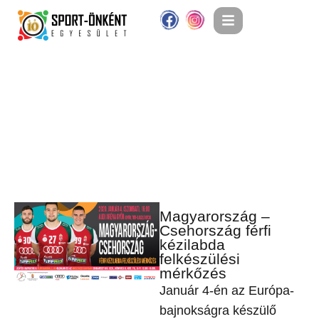
Magyarország –
Csehország férfi
kézilabda
felkészülési
mérkőzés
Január 4-én az Európa-
bajnokságra készülő