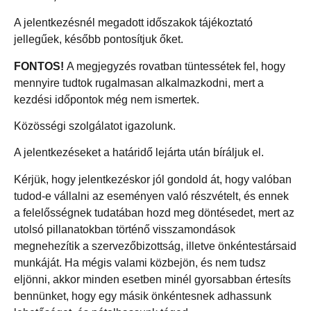
A jelentkezésnél megadott időszakok tájékoztató
jellegűek, később pontosítjuk őket.
FONTOS!
A megjegyzés rovatban tüntessétek fel, hogy
mennyire tudtok rugalmasan alkalmazkodni, mert a
kezdési időpontok még nem ismertek.
Közösségi szolgálatot igazolunk.
A jelentkezéseket a határidő lejárta után bíráljuk el.
Kérjük, hogy jelentkezéskor jól gondold át, hogy valóban
tudod-e vállalni az eseményen való részvételt, és ennek
a felelősségnek tudatában hozd meg döntésedet, mert az
utolsó pillanatokban történő visszamondások
megnehezítik a szervezőbizottság, illetve önkéntestársaid
munkáját. Ha mégis valami közbejön, és nem tudsz
eljönni, akkor minden esetben minél gyorsabban értesíts
bennünket, hogy egy másik önkéntesnek adhassunk