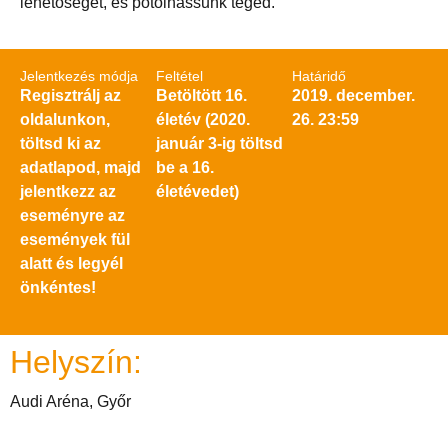
lehetőséget, és pótolhassunk téged.
Jelentkezés módja
Feltétel
Határidő
Regisztrálj az
Betöltött 16.
2019. december.
oldalunkon,
életév (2020.
26. 23:59
töltsd ki az
január 3-ig töltsd
adatlapod, majd
be a 16.
jelentkezz az
életévedet)
eseményre az
események fül
alatt és legyél
önkéntes!
Helyszín:
Audi Aréna, Győr