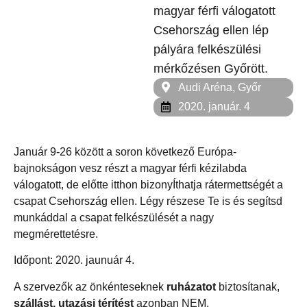
magyar férfi válogatott
Csehország ellen lép
pályára felkészülési
mérkőzésen Győrött.
Audi Aréna, Győr
2020. január. 4
Január 9-26 között a soron következő Európa-
bajnokságon vesz részt a magyar férfi kézilabda
válogatott, de előtte itthon bizonyÍthatja rátermettségét a
csapat Csehország ellen. Légy részese Te is és segítsd
munkáddal a csapat felkészülését a nagy
megmérettetésre.
Időpont: 2020. jaunuár 4.
A szervezők az önkénteseknek
ruházatot
biztosítanak,
szállást,
utazási térítést
azonban NEM.