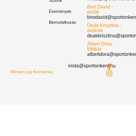
Sztorik
Biró Dávid -
Események
elnök
birodavid@sportonken
Bemutatkozás
Deák Krisztina -
alelnök
deakkrisztina@sporto
Albert Dóra -
főtitkár
albertdora@sportonke
iroda@sportonkent.hu
Minden jog fenntartva