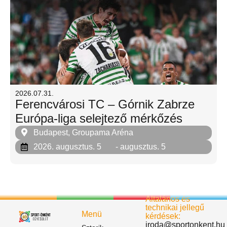
2026.07.31.
Ferencvárosi TC – Górnik Zabrze
Európa-liga selejtező mérkőzés
Budapest, Groupama Aréna
2026. augusztus. 5
- augusztus. 5
Általános és
technikai jellegű
Menü
kérdések:
iroda@sportonkent.hu