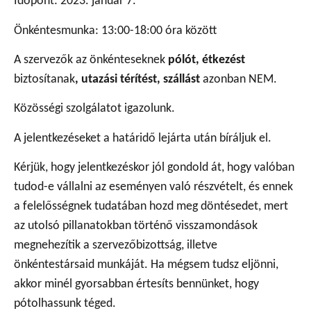
Időpont: 2023. január 7.
Önkéntesmunka: 13:00-18:00 óra között
A szervezők az önkénteseknek
pólót, étkezést
biztosítanak
,
utazási térítést, szállást
azonban NEM.
Közösségi szolgálatot igazolunk.
A jelentkezéseket a határidő lejárta után bíráljuk el.
Kérjük, hogy jelentkezéskor jól gondold át, hogy valóban
tudod-e vállalni az eseményen való részvételt, és ennek
a felelősségnek tudatában hozd meg döntésedet, mert
az utolsó pillanatokban történő visszamondások
megnehezítik a szervezőbizottság, illetve
önkéntestársaid munkáját. Ha mégsem tudsz eljönni,
akkor minél gyorsabban értesíts bennünket, hogy
pótolhassunk téged.