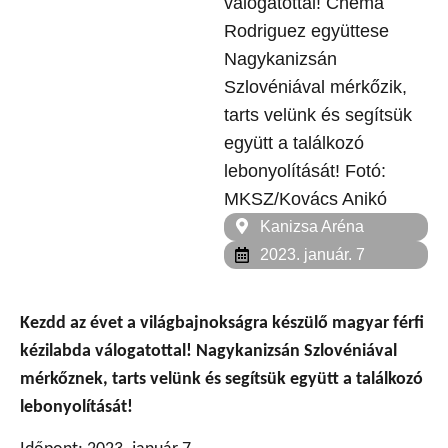
válogatottal! Chema
Rodriguez együttese
Nagykanizsán
Szlovéniával mérkőzik,
tarts velünk és segítsük
együtt a találkozó
lebonyolítását! Fotó:
MKSZ/Kovács Anikó
Kanizsa Aréna
2023. január. 7
Kezdd az évet a világbajnokságra készülő magyar férfi
kézilabda válogatottal! Nagykanizsán Szlovéniával
mérkőznek, tarts velünk és segítsük együtt a találkozó
lebonyolítását!