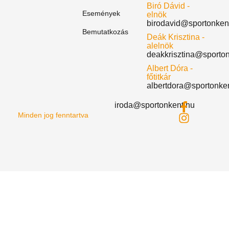
Biró Dávid -
Események
elnök
birodavid@sportonken
Bemutatkozás
Deák Krisztina -
alelnök
deakkrisztina@sporto
Albert Dóra -
főtitkár
albertdora@sportonke
iroda@sportonkent.hu
Minden jog fenntartva