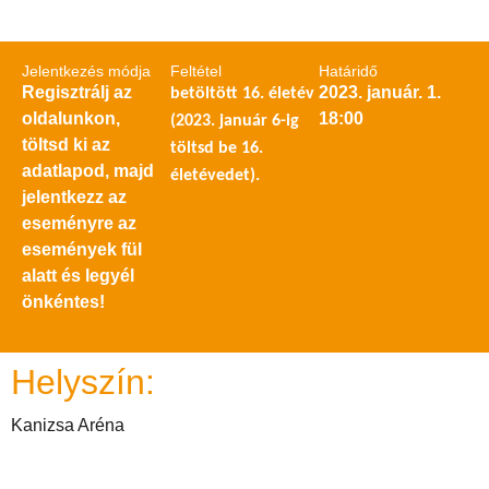
Jelentkezés módja
Feltétel
Határidő
Regisztrálj az
2023. január. 1.
betöltött 16. életév
oldalunkon,
18:00
(2023. január 6-ig
töltsd ki az
töltsd be 16.
adatlapod, majd
életévedet).
jelentkezz az
eseményre az
események fül
alatt és legyél
önkéntes!
Helyszín:
Kanizsa Aréna