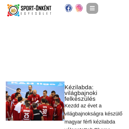
Kézilabda:
világbajnoki
felkészülés
Kezdd az évet a
világbajnokságra készülő
magyar férfi kézilabda