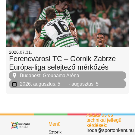
2026.07.31.
Ferencvárosi TC – Górnik Zabrze
Európa-liga selejtező mérkőzés
Budapest, Groupama Aréna
2026. augusztus. 5
- augusztus. 5
Általános és
technikai jellegű
Menü
kérdések:
iroda@sportonkent.hu
Sztorik