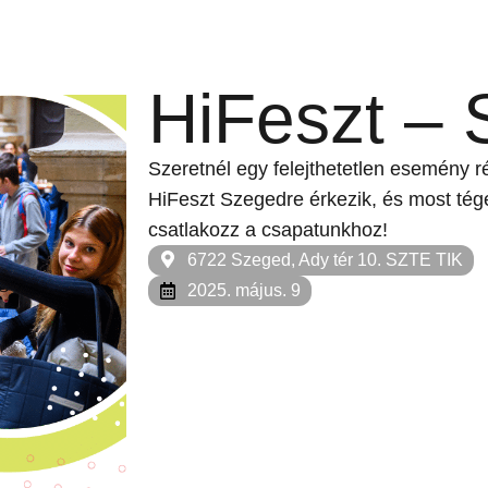
HiFeszt –
Szeretnél egy felejthetetlen esemény 
HiFeszt Szegedre érkezik, és most té
csatlakozz a csapatunkhoz!
6722 Szeged, Ady tér 10. SZTE TIK
2025. május. 9