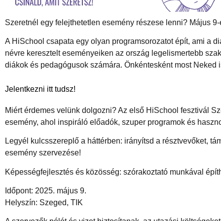
Szeretnél egy felejthetetlen esemény részese lenni? Május 9
A HiSchool csapata egy olyan programsorozatot épít, ami a di
névre keresztelt eseményeiken az ország legelismertebb sza
diákok és pedagógusok számára. Önkéntesként most Neked is l
Jelentkezni itt tudsz!
Miért érdemes velünk dolgozni? Az első HiSchool fesztivál Sz
esemény, ahol inspiráló előadók, szuper programok és haszno
Legyél kulcsszereplő a háttérben: irányítsd a résztvevőket, 
esemény szervezése!
Képességfejlesztés és közösség: szórakoztató munkával építhe
Időpont: 2025. május 9.
Helyszín: Szeged, TIK