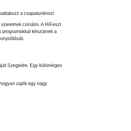
csatlakozz a csapatunkhoz!
szeretnek csinálni. A HiFeszt
ós programokkal készülnek a
onyolítását.
iáját Szegedre. Egy különleges
 hogyan zajlik egy nagy