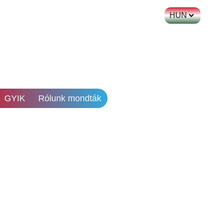
HUN
GYIK
Rólunk mondták