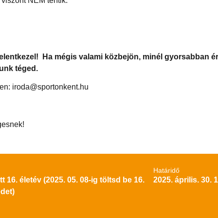
 viszont NEM térítik.
t jelentkezel! Ha mégis valami közbejön, minél gyorsabban é
unk téged.
men: iroda@sportonkent.hu
gesnek!
Határidő
tt 16. életév (2025. 05. 08-ig töltsd be 16.
2025. április. 30. 
det)