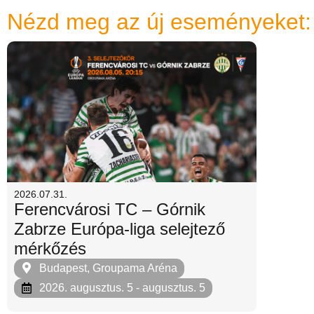
Nézd meg az új eseményeket:
2026.07.31.
Ferencvárosi TC – Górnik
Zabrze Európa-liga selejtező
mérkőzés
Budapest, Groupama Aréna
2026. augusztus. 5
- augusztus. 5