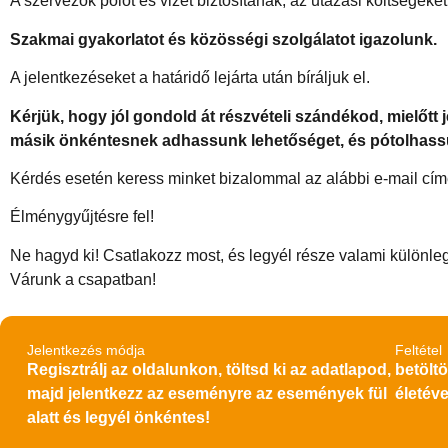
A szervezők pólót és vizet biztosítanak, az utazási költségeket
Szakmai gyakorlatot és közösségi szolgálatot igazolunk.
A jelentkezéseket a határidő lejárta után bíráljuk el.
Kérjük, hogy jól gondold át részvételi szándékod, mielőt
másik önkéntesnek adhassunk lehetőséget, és pótolhass
Kérdés esetén keress minket bizalommal az alábbi e-mail cí
Élménygyűjtésre fel!
Ne hagyd ki! Csatlakozz most, és legyél része valami különle
Várunk a csapatban!
Jelentkezés módja
Feltétel
Regisztrálj az oldalunkon, töltsd ki az adatlapod,
betöltö
majd jelentkezz az eseményre az események fül
életéve
alatt és legyél önkéntes!