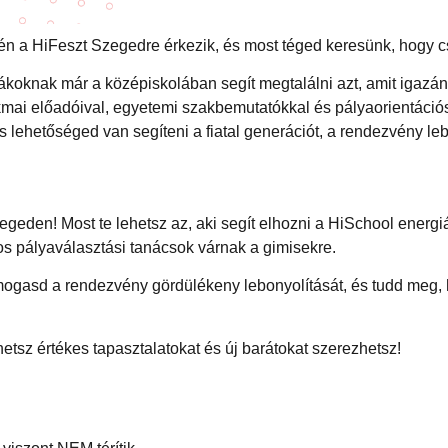
-én a HiFeszt Szegedre érkezik, és most téged keresünk, hogy 
ákoknak már a középiskolában segít megtalálni azt, amit igazán 
kmai előadóival, egyetemi szakbemutatókkal és pályaorientáci
ehetőséged van segíteni a fiatal generációt, a rendezvény leb
egeden! Most te lehetsz az, aki segít elhozni a HiSchool energ
s pályaválasztási tanácsok várnak a gimisekre.
támogasd a rendezvény gördülékeny lebonyolítását, és tudd meg,
tsz értékes tapasztalatokat és új barátokat szerezhetsz!