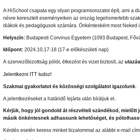
A HiSchool csapata egy olyan programsorozatot épít, ami a di
névre keresztelt eseményeiken az ország legelismertebb sza
diákok és pedagógusok számára. Önkéntesként most Neked is l
Helyszín:
Budapesti Corvinus Egyetem (1093 Budapest, Fővám
Időpont:
2024.10.17-18 (17-e előkészületi nap)
A szervezőbizottság pólót, étkezést és vizet biztosít, az
utazás
Jelentkezni ITT tudsz!
Szakmai gyakorlatot és közösségi szolgálatot igazolunk
.
A jelentkezéseket a határidő lejárta után bíráljuk el.
Kérjük, hogy jól gondold át részvételi szándékod, mielőtt
másik önkéntesnek adhassunk lehetőséget, és pótolhass
Kérdés esetén keress minket bizalommal az alábbi e-mail cí