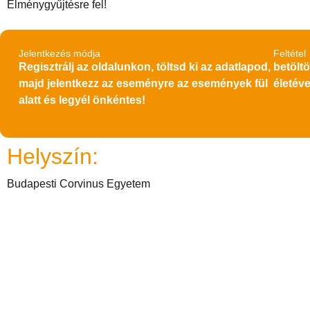
Élménygyűjtésre fel!
Jelentkezés módja
Feltétel
Regisztrálj az oldalunkon, töltsd ki az adatlapod,
betöltö
majd jelentkezz az eseményre az események fül
életéve
alatt és legyél önkéntes!
Helyszín:
Budapesti Corvinus Egyetem