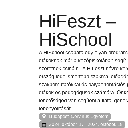
HiFeszt –
HiSchool
A HiSchool csapata egy olyan programs
diákoknak már a középiskolában segít m
szeretnek csinálni. A HiFeszt névre ke
ország legelismertebb szakmai előadói
szakbemutatókkal és pályaorientációs
diákok és pedagógusok számára. Önké
lehetőséged van segíteni a fiatal gene
lebonyolítását.
Budapesti Corvinus Egyetem
2024. október. 17
- 2024. október. 18