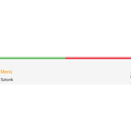
Menü
Sztorik
Események
Bemutatkozás