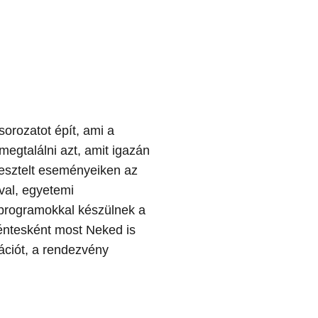
orozatot épít, ami a
egtalálni azt, amit igazán
resztelt eseményeiken az
val, egyetemi
 programokkal készülnek a
ntesként most Neked is
rációt, a rendezvény