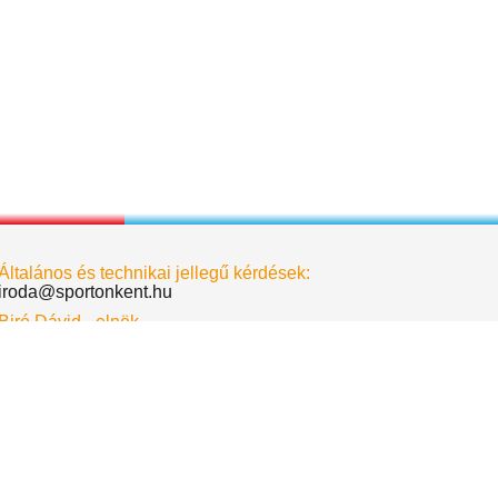
Általános és technikai jellegű kérdések:
iroda@sportonkent.hu
Biró Dávid - elnök
birodavid@sportonkent.hu
Deák Krisztina - alelnök
deakkrisztina@sportonkent.hu
Albert Dóra - főtitkár
albertdora@sportonkent.hu