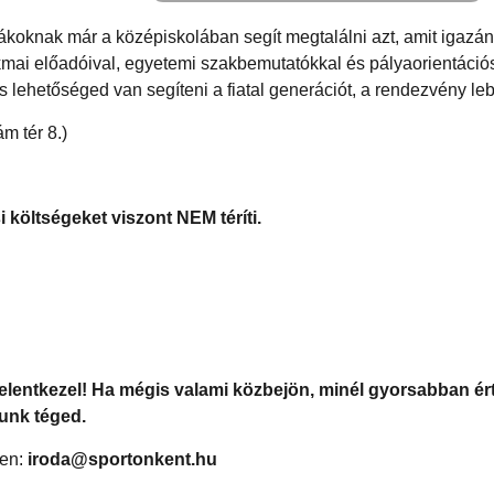
ákoknak már a középiskolában segít megtalálni azt, amit igazán 
kmai előadóival, egyetemi szakbemutatókkal és pályaorientáci
ehetőséged van segíteni a fiatal generációt, a rendezvény leb
 tér 8.)
i költségeket viszont NEM téríti.
 jelentkezel! Ha mégis valami közbejön, minél gyorsabban é
unk téged.
men:
iroda@sportonkent.hu