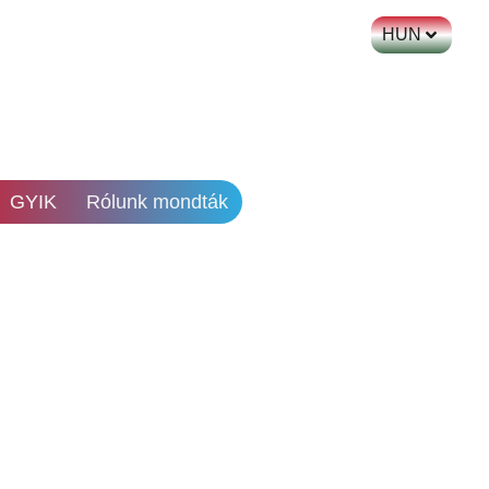
HUN
GYIK
Rólunk mondták