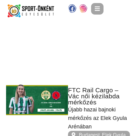
FTC Rail Cargo –
Vác női kézilabda
mérkőzés
Újabb hazai bajnoki
mérkőzés az Elek Gyula
Arénában
Budapest, Elek Gyula