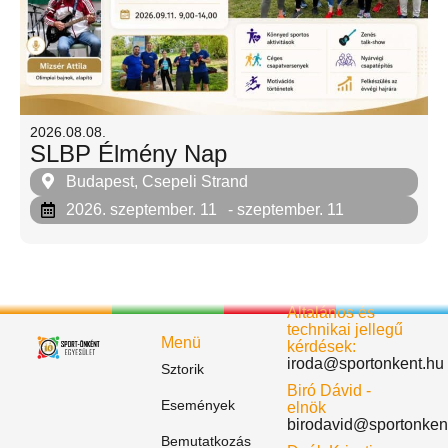
2026.08.08.
SLBP Élmény Nap
Budapest, Csepeli Strand
2026. szeptember. 11
- szeptember. 11
Általános és
technikai jellegű
Menü
kérdések:
iroda@sportonkent.hu
Sztorik
Biró Dávid -
Események
elnök
birodavid@sportonken
Bemutatkozás