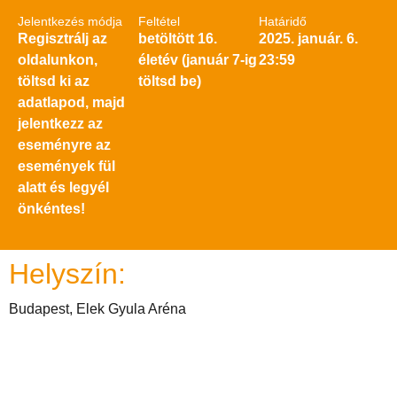
Jelentkezés módja
Feltétel
Határidő
Regisztrálj az
betöltött 16.
2025. január. 6.
oldalunkon,
életév (január 7-ig
23:59
töltsd ki az
töltsd be)
adatlapod, majd
jelentkezz az
eseményre az
események fül
alatt és legyél
önkéntes!
Helyszín:
Budapest, Elek Gyula Aréna