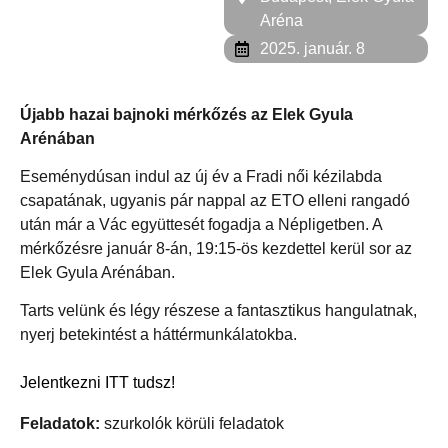
Aréna
2025. január. 8
Újabb hazai bajnoki mérkőzés az Elek Gyula
Arénában
Eseménydúsan indul az új év a Fradi női kézilabda
csapatának, ugyanis pár nappal az ETO elleni rangadó
után már a Vác együttesét fogadja a Népligetben. A
mérkőzésre január 8-án, 19:15-ös kezdettel kerül sor az
Elek Gyula Arénában.
Tarts velünk és légy részese a fantasztikus hangulatnak,
nyerj betekintést a háttérmunkálatokba.
Jelentkezni ITT tudsz!
Feladatok:
szurkolók körüli feladatok