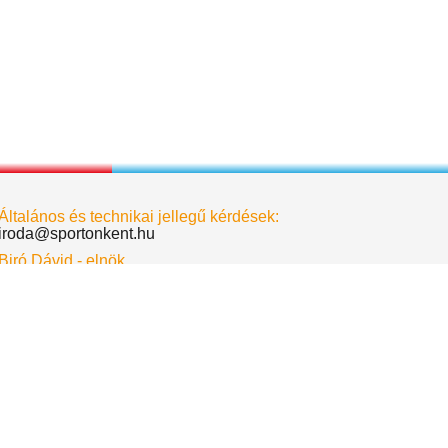
Általános és technikai jellegű kérdések:
iroda@sportonkent.hu
Biró Dávid - elnök
birodavid@sportonkent.hu
Deák Krisztina - alelnök
deakkrisztina@sportonkent.hu
Albert Dóra - főtitkár
albertdora@sportonkent.hu