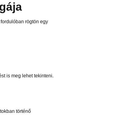
gája
 fordulóban rögtön egy
t is meg lehet tekinteni.
atokban történő