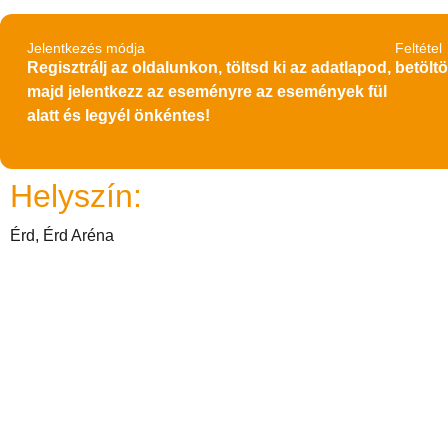
Jelentkezés módja
Feltétel
Regisztrálj az oldalunkon, töltsd ki az adatlapod,
betöltö
majd jelentkezz az eseményre az események fül
alatt és legyél önkéntes!
Helyszín:
Érd, Érd Aréna