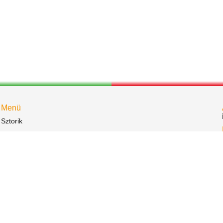
Menü
Sztorik
Események
Bemutatkozás
iroda@sportonkent.hu