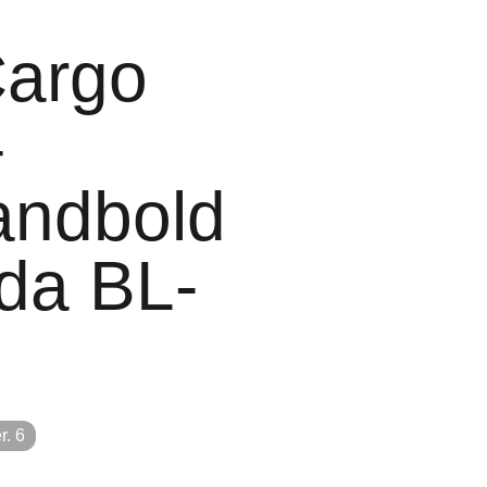
Cargo
–
andbold
bda BL-
r. 6