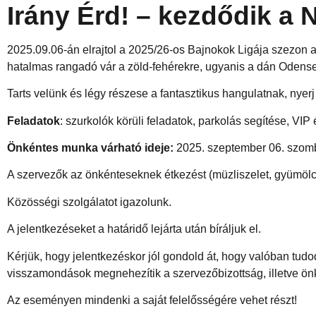
Irány Érd! – kezdődik a 
2025.09.06-án elrajtol a 2025/26-os Bajnokok Ligája szezon 
hatalmas rangadó vár a zöld-fehérekre, ugyanis a dán Odense
Tarts velünk és légy részese a fantasztikus hangulatnak, nyerj
Feladatok
: szurkolók körüli feladatok, parkolás segítése, VIP
Önkéntes munka várható ideje:
2025. szeptember 06. szomb
A szervezők az önkénteseknek étkezést (müzliszelet, gyümölcs)
Közösségi szolgálatot igazolunk.
A jelentkezéseket a határidő lejárta után bíráljuk el.
Kérjük, hogy jelentkezéskor jól gondold át, hogy valóban tudod
visszamondások megnehezítik a szervezőbizottság, illetve ön
Az eseményen mindenki a saját felelősségére vehet részt!