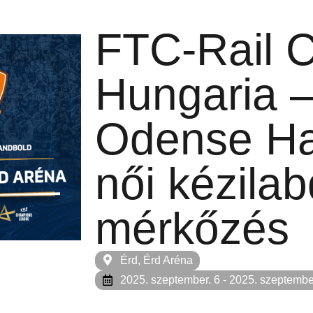
FTC-Rail 
Hungaria 
Odense H
női kézila
mérkőzés
Érd, Érd Aréna
2025. szeptember. 6
- 2025. szeptembe