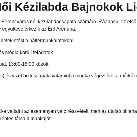
Női Kézilabda Bajnokok Li
a Ferencváros női kézilabdacsapata számára. Ráadásul az első
 együttese érkezik az Érd Arénába.
 betekintést a háttérmunkálatokba!
 és média körüli feladatok
at, 13:00-18:00 között
 és vizet biztosítanak, valamint a munka végeztével a mérkőzés
-e vállalni az eseményen való részvételt, mert az utolsó pillan
kéntes társaid munkáját!