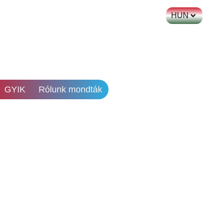
HUN
GYIK
Rólunk mondták