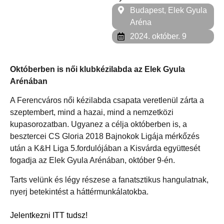
Budapest, Elek Gyula
Aréna
2024. október. 9
Októberben is női klubkézilabda az Elek Gyula
Arénában
A Ferencváros női kézilabda csapata veretlenül zárta a
szeptembert, mind a hazai, mind a nemzetközi
kupasorozatban. Ugyanez a célja októberben is, a
besztercei CS Gloria 2018 Bajnokok Ligája mérkőzés
után a K&H Liga 5.fordulójában a Kisvárda együttesét
fogadja az Elek Gyula Arénában, október 9-én.
Tarts velünk és légy részese a fanatsztikus hangulatnak,
nyerj betekintést a háttérmunkálatokba.
Jelentkezni ITT tudsz!