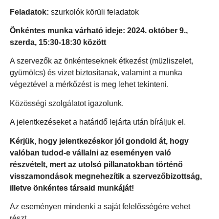
Feladatok:
szurkolók körüli feladatok
Önkéntes munka várható ideje: 2024. október 9.,
szerda, 15:30-18:30 között
A szervezők az önkénteseknek étkezést (müzliszelet,
gyümölcs) és vizet biztosítanak, valamint a munka
végeztével a mérkőzést is meg lehet tekinteni.
Közösségi szolgálatot igazolunk.
A jelentkezéseket a határidő lejárta után bíráljuk el.
Kérjük, hogy jelentkezéskor jól gondold át, hogy
valóban tudod-e vállalni az eseményen való
részvételt, mert az utolsó pillanatokban történő
visszamondások megnehezítik a szervezőbizottság,
illetve önkéntes társaid munkáját!
Az eseményen mindenki a saját felelősségére vehet
részt.