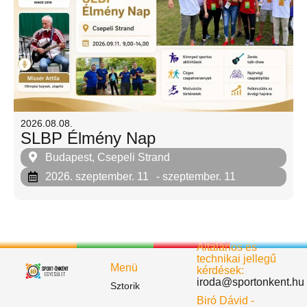
2026.08.08.
SLBP Élmény Nap
Budapest, Csepeli Strand
2026. szeptember. 11
- szeptember. 11
Általános és
technikai jellegű
Menü
kérdések:
iroda@sportonkent.hu
Sztorik
Biró Dávid -