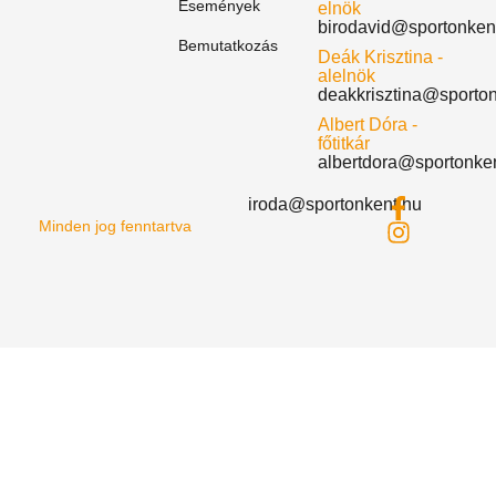
Események
elnök
birodavid@sportonken
Bemutatkozás
Deák Krisztina -
alelnök
deakkrisztina@sporto
Albert Dóra -
főtitkár
albertdora@sportonke
iroda@sportonkent.hu
Minden jog fenntartva