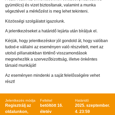
gyümölcs) és vizet biztosítanak, valamint a munka
végeztével a mérkőzést is meg lehet tekinteni.
Közösségi szolgálatot igazolunk.
A jelentkezéseket a határidő lejárta után bíráljuk el.
Kérjük, hogy jelentkezéskor jól gondold át, hogy valóban
tudod-e vállalni az eseményen való részvételt, mert az
utolsó pillanatokban történő visszamondások
megnehezítik a szervezőbizottság, illetve önkéntes
társaid munkáját!
Az eseményen mindenki a saját felelősségére vehet
részt!
Jelentkezés módja
Feltétel
Határidő
Regisztrálj az
betöltött 16.
2025. szeptember.
oldalunkon,
életév
4. 23:59