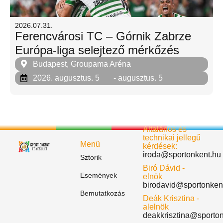
2026.07.31.
Ferencvárosi TC – Górnik Zabrze
Európa-liga selejtező mérkőzés
Budapest, Groupama Aréna
2026. augusztus. 5
- augusztus. 5
Általános és
technikai jellegű
Menü
kérdések:
iroda@sportonkent.hu
Sztorik
Biró Dávid -
Események
elnök
birodavid@sportonken
Bemutatkozás
Deák Krisztina -
alelnök
deakkrisztina@sporto