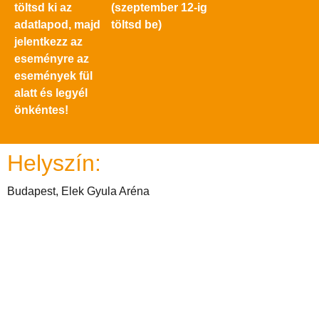
töltsd ki az
(szeptember 12-ig
adatlapod, majd
töltsd be)
jelentkezz az
eseményre az
események fül
alatt és legyél
önkéntes!
Helyszín:
Budapest, Elek Gyula Aréna