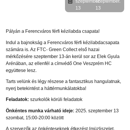
szeptember.
szeptember.
13
13
Pályán a Ferencváros férfi kézilabda csapata!
Indul a bajnokság a Ferencváros férfi kézilabdacsapata
számára is. Az FTC- Green Collect első hazai
mérkőzésére szeptember 13-án kerül sor az Elek Gyula
Arénában, az ellenfél a címvédő One Veszprém HC
együttese lesz.
Tarts velünk és légy részese a fantasztikus hangulatnak,
nyerj betekintést a háttérmunkálatokba!
Feladatok:
szurkolók körüli feladatok
Önkéntes munka várható ideje:
2025. szeptember 13
szombat, 15:00-20:00 között
A szervezők az önkénteseknek étkezést (müzliszelet,