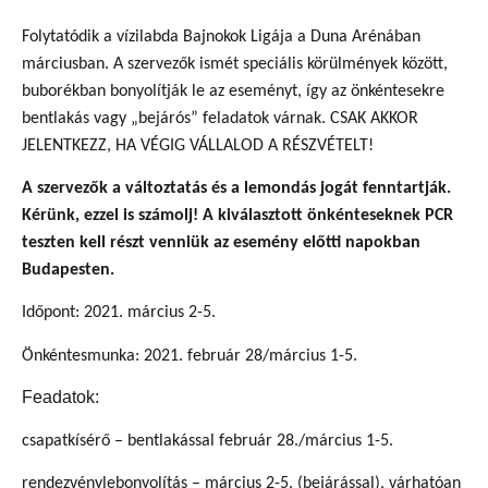
Folytatódik a vízilabda Bajnokok Ligája a Duna Arénában
márciusban. A szervezők ismét speciális körülmények között,
buborékban bonyolítják le az eseményt, így az önkéntesekre
bentlakás vagy „bejárós” feladatok várnak. CSAK AKKOR
JELENTKEZZ, HA VÉGIG VÁLLALOD A RÉSZVÉTELT!
A szervezők a változtatás és a lemondás jogát fenntartják.
Kérünk, ezzel is számolj! A kiválasztott önkénteseknek PCR
teszten kell részt venniük az esemény előtti napokban
Budapesten.
Időpont: 2021. március 2-5.
Önkéntesmunka: 2021. február 28/március 1-5.
Feadatok:
csapatkísérő – bentlakással február 28./március 1-5.
rendezvénylebonyolítás – március 2-5. (bejárással), várhatóan