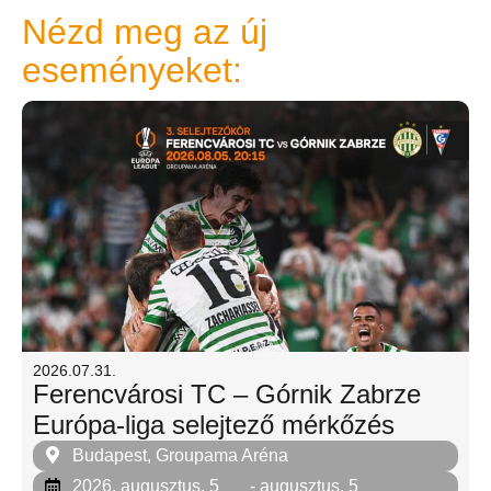
Nézd meg az új
eseményeket:
2026.07.31.
Ferencvárosi TC – Górnik Zabrze
Európa-liga selejtező mérkőzés
Budapest, Groupama Aréna
2026. augusztus. 5
- augusztus. 5