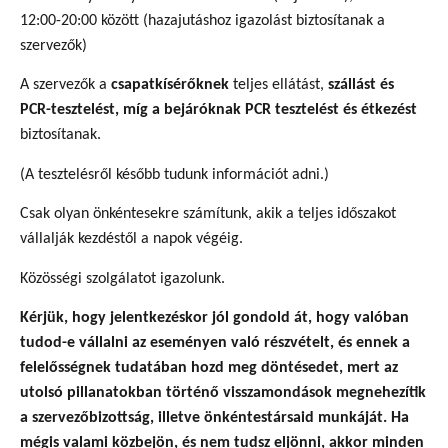
12:00-20:00 között (hazajutáshoz igazolást biztosítanak a
szervezők)
A szervezők a
csapatkísérőknek
teljes ellátást,
szállást és
PCR-tesztelést, míg a bejáróknak PCR tesztelést és étkezést
biztosítanak.
(A tesztelésről később tudunk információt adni.)
Csak olyan önkéntesekre számítunk, akik a teljes időszakot
vállalják kezdéstől a napok végéig.
Közösségi szolgálatot igazolunk.
Kérjük, hogy jelentkezéskor jól gondold át, hogy valóban
tudod-e vállalni az eseményen való részvételt, és ennek a
felelősségnek tudatában hozd meg döntésedet, mert az
utolsó pillanatokban történő visszamondások megnehezítik
a szervezőbizottság, illetve önkéntestársaid munkáját. Ha
mégis valami közbejön, és nem tudsz eljönni, akkor minden