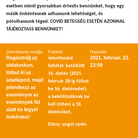
esetben minél gyorsabban értesíts bennünket, hogy egy
másik önkéntesnek adhassunk lehetőséget, és
pótolhassunk téged. COVID BETEGSÉG ESETÉN AZONNAL
TÁJÉKOZTASS BENNÜNKET!
Jelentkezés módja
Feltétel
Határidő
Regisztrálj az
2021. február. 23.
Jelentkezési
oldalunkon,
23:59
feltétel: betöltött
töltsd ki az
16. életév (2021.
adatlapod, majd
február 28-ig töltsd
jelentkezz az
be 16. életévedet);
eseményre az
a beköltözőknek be
események fül
kell tölteni a 18.
alatt és legyél
életévüket.
önkéntes!
Előny: angol nyelv