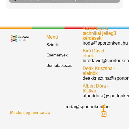
Általános és
technikai jellegű
Menü
kérdések:
iroda@sportonkent.hu
Sztorik
Biró Dávid -
Események
elnök
birodavid@sportonken
Bemutatkozás
Deák Krisztina -
alelnök
deakkrisztina@sporto
Albert Dóra -
főtitkár
albertdora@sportonke
iroda@sportonkent.hu
Minden jog fenntartva