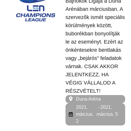
Bajnokok Ligája a Duna
Arénában márciusban. A
szervezők ismét speciális
körülmények között,
buborékban bonyolítják
le az eseményt. Ezért az
önkéntesekre bentlakás
vagy „bejárós” feladatok
várnak. CSAK AKKOR
JELENTKEZZ, HA
VÉGIG VÁLLALOD A
RÉSZVÉTELT!
Duna Aréna
2021.
- 2021.
március.
március. 5
2