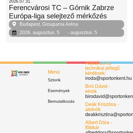
2026.07.31.
Ferencvárosi TC – Górnik Zabrze
Európa-liga selejtező mérkőzés
Budapest, Groupama Aréna
2026. augusztus. 5
- augusztus. 5
Általános és
technikai jellegű
Menü
kérdések:
iroda@sportonkent.hu
Sztorik
Biró Dávid -
Események
elnök
birodavid@sportonken
Bemutatkozás
Deák Krisztina -
alelnök
deakkrisztina@sporto
Albert Dóra -
főtitkár
albertdora@sportonke