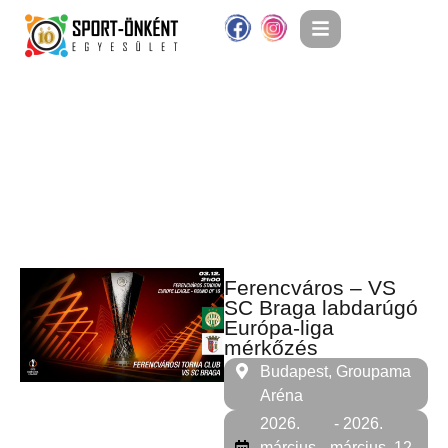
Ferencváros – VS
SC Braga labdarúgó
Európa-liga
mérkőzés
Budapest, Groupama
Aréna
2026.
- 2026.
március.
március. 12