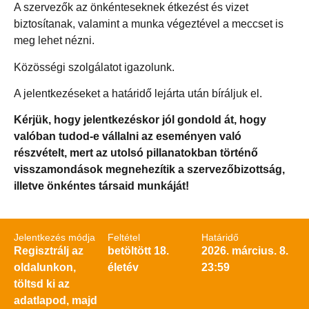
A szervezők az önkénteseknek étkezést és vizet
biztosítanak, valamint a munka végeztével a meccset is
meg lehet nézni.
Közösségi szolgálatot igazolunk.
A jelentkezéseket a határidő lejárta után bíráljuk el.
Kérjük, hogy jelentkezéskor jól gondold át, hogy
valóban tudod-e vállalni az eseményen való
részvételt, mert az utolsó pillanatokban történő
visszamondások megnehezítik a szervezőbizottság,
illetve önkéntes társaid munkáját!
Jelentkezés módja
Feltétel
Határidő
Regisztrálj az
betöltött 18.
2026. március. 8.
oldalunkon,
életév
23:59
töltsd ki az
adatlapod, majd