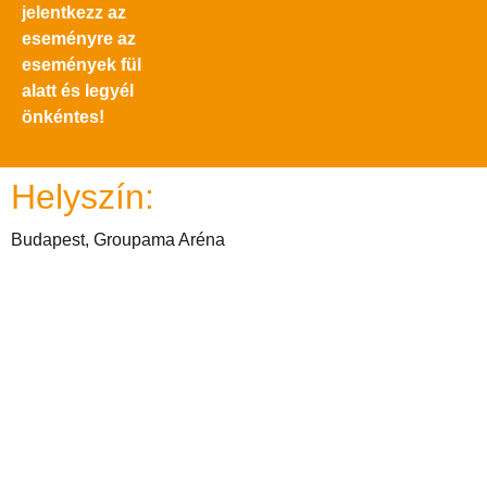
jelentkezz az
eseményre az
események fül
alatt és legyél
önkéntes!
Helyszín:
Budapest, Groupama Aréna