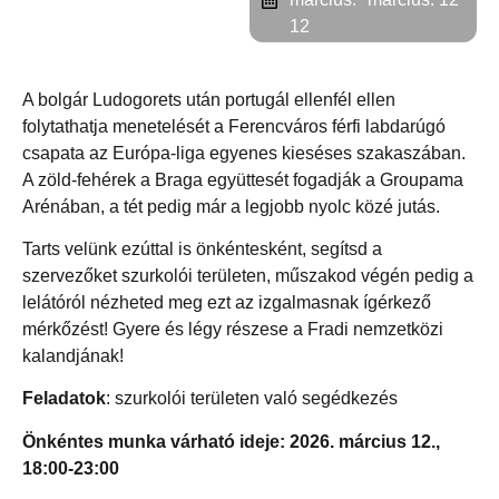
12
A bolgár Ludogorets után portugál ellenfél ellen
folytathatja menetelését a Ferencváros férfi labdarúgó
csapata az Európa-liga egyenes kieséses szakaszában.
A zöld-fehérek a Braga együttesét fogadják a Groupama
Arénában, a tét pedig már a legjobb nyolc közé jutás.
Tarts velünk ezúttal is önkéntesként, segítsd a
szervezőket szurkolói területen, műszakod végén pedig a
lelátóról nézheted meg ezt az izgalmasnak ígérkező
mérkőzést! Gyere és légy részese a Fradi nemzetközi
kalandjának!
Feladatok
: szurkolói területen való segédkezés
Önkéntes munka várható ideje: 2026. március 12.,
18:00-23:00