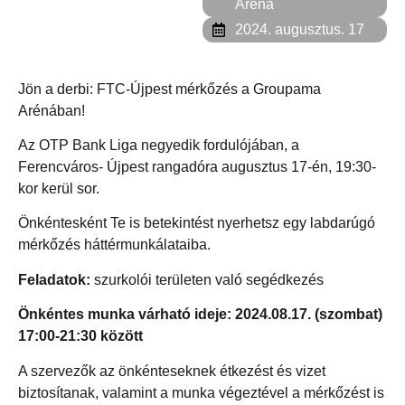
Aréna
2024. augusztus. 17
Jön a derbi: FTC-Újpest mérkőzés a Groupama
Arénában!
Az OTP Bank Liga negyedik fordulójában, a
Ferencváros- Újpest rangadóra augusztus 17-én, 19:30-
kor kerül sor.
Önkéntesként Te is betekintést nyerhetsz egy labdarúgó
mérkőzés háttérmunkálataiba.
Feladatok:
szurkolói területen való segédkezés
Önkéntes munka várható ideje: 2024.08.17. (szombat)
17:00-21:30 között
A szervezők az önkénteseknek étkezést és vizet
biztosítanak, valamint a munka végeztével a mérkőzést is