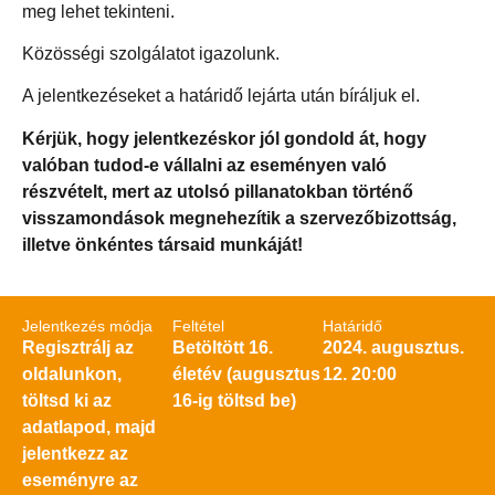
meg lehet tekinteni.
Közösségi szolgálatot igazolunk.
A jelentkezéseket a határidő lejárta után bíráljuk el.
Kérjük, hogy jelentkezéskor jól gondold át, hogy
valóban tudod-e vállalni az eseményen való
részvételt, mert az utolsó pillanatokban történő
visszamondások megnehezítik a szervezőbizottság,
illetve önkéntes társaid munkáját!
Jelentkezés módja
Feltétel
Határidő
Regisztrálj az
Betöltött 16.
2024. augusztus.
oldalunkon,
életév (augusztus
12. 20:00
töltsd ki az
16-ig töltsd be)
adatlapod, majd
jelentkezz az
eseményre az