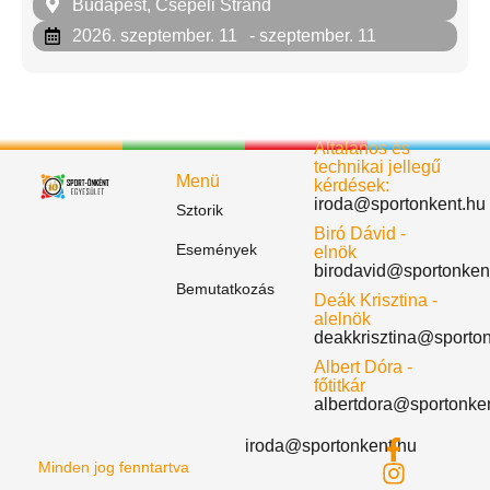
Budapest, Csepeli Strand
2026. szeptember. 11
- szeptember. 11
Általános és
technikai jellegű
Menü
kérdések:
iroda@sportonkent.hu
Sztorik
Biró Dávid -
Események
elnök
birodavid@sportonken
Bemutatkozás
Deák Krisztina -
alelnök
deakkrisztina@sporto
Albert Dóra -
főtitkár
albertdora@sportonke
iroda@sportonkent.hu
Minden jog fenntartva