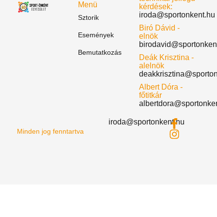
Menü
kérdések:
iroda@sportonkent.hu
Sztorik
Biró Dávid -
Események
elnök
birodavid@sportonken
Bemutatkozás
Deák Krisztina -
alelnök
deakkrisztina@sporto
Albert Dóra -
főtitkár
albertdora@sportonke
iroda@sportonkent.hu
Minden jog fenntartva