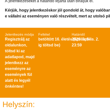
A jelentkezéseket a határidő lejárta után bíráljuk el.
Kérjük, hogy jelentkezéskor jól gondold át, hogy valóba
e vállalni az eseményen való részvételt, mert az utolsó 
Jelentkezés módja
Feltétel
Határidő
Regisztrálj az
betöltött 16. életév (április 5-
2025. április. 2.
oldalunkon,
ig töltsd be)
23:59
töltsd ki az
adatlapod, majd
jelentkezz az
eseményre az
események fül
alatt és legyél
önkéntes!
Helyszín: