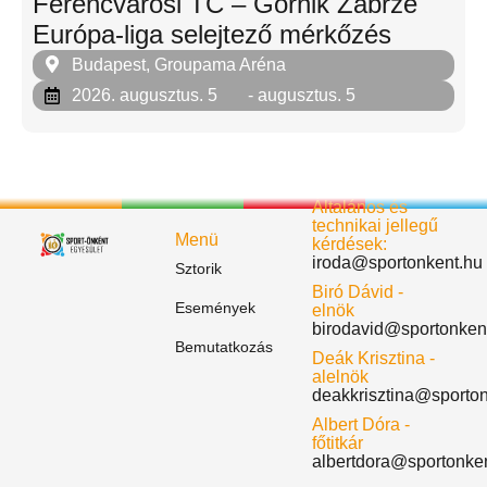
Ferencvárosi TC – Górnik Zabrze
Európa-liga selejtező mérkőzés
Budapest, Groupama Aréna
2026. augusztus. 5
- augusztus. 5
Általános és
technikai jellegű
Menü
kérdések:
iroda@sportonkent.hu
Sztorik
Biró Dávid -
Események
elnök
birodavid@sportonken
Bemutatkozás
Deák Krisztina -
alelnök
deakkrisztina@sporto
Albert Dóra -
főtitkár
albertdora@sportonke