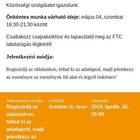
Közösségi szolgálatot igazolunk.
Önkéntes munka várható ideje:
május 04. szombat
16:30-21:30 között
Csatlakozz csapatunkhoz és tapasztald meg az FTC
labdarúgás légkörét!
Jelentkezési módja:
Regisztrálj az oldalunkon, töltsd ki az adatlapod, majd jelentkezz
az eseményre az események fül alatt és legyél önkéntes!
Jelentkezés módja
Feltétel
Határidő
Regisztrálj az
Betöltött 16. életév
2019. április. 30.
oldalunkon,
20:00
töltsd ki az
adatlapod, majd
jelentkezz az