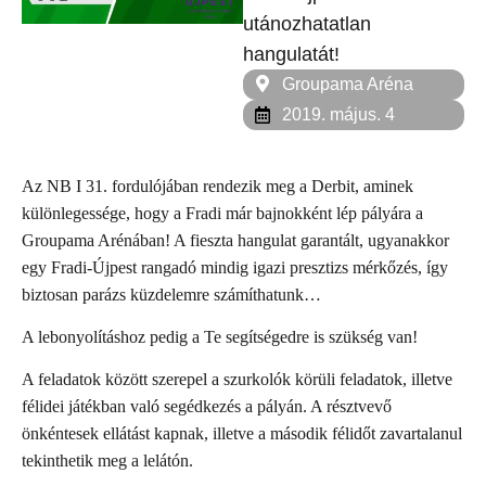
utánozhatatlan
hangulatát!
Groupama Aréna
2019. május. 4
Az NB I 31. fordulójában rendezik meg a Derbit, aminek
különlegessége, hogy a Fradi már bajnokként lép pályára a
Groupama Arénában! A fieszta hangulat garantált, ugyanakkor
egy Fradi-Újpest rangadó mindig igazi presztizs mérkőzés, így
biztosan parázs küzdelemre számíthatunk…
A lebonyolításhoz pedig a Te segítségedre is szükség van!
A feladatok között szerepel a szurkolók körüli feladatok, illetve
félidei játékban való segédkezés a pályán. A résztvevő
önkéntesek ellátást kapnak, illetve a második félidőt zavartalanul
tekinthetik meg a lelátón.