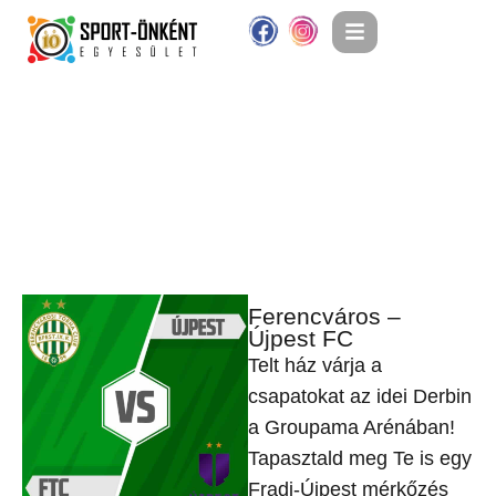
Ferencváros –
Újpest FC
Telt ház várja a
csapatokat az idei Derbin
a Groupama Arénában!
Tapasztald meg Te is egy
Fradi-Újpest mérkőzés