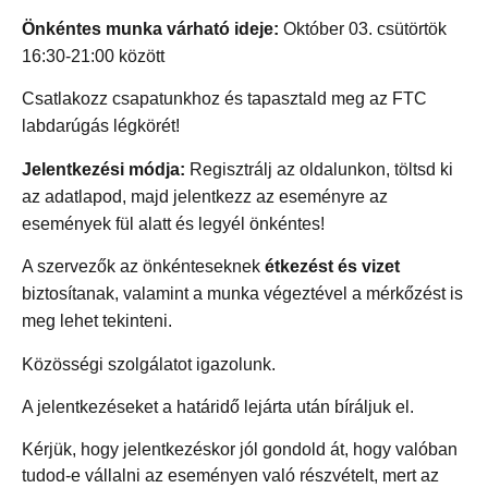
Önkéntes munka várható ideje:
Október 03. csütörtök
16:30-21:00 között
Csatlakozz csapatunkhoz és tapasztald meg az FTC
labdarúgás légkörét!
Jelentkezési módja:
Regisztrálj az oldalunkon, töltsd ki
az adatlapod, majd jelentkezz az eseményre az
események fül alatt és legyél önkéntes!
A szervezők az önkénteseknek
étkezést és vizet
biztosítanak, valamint a munka végeztével a mérkőzést is
meg lehet tekinteni.
Közösségi szolgálatot igazolunk.
A jelentkezéseket a határidő lejárta után bíráljuk el.
Kérjük, hogy jelentkezéskor jól gondold át, hogy valóban
tudod-e vállalni az eseményen való részvételt, mert az