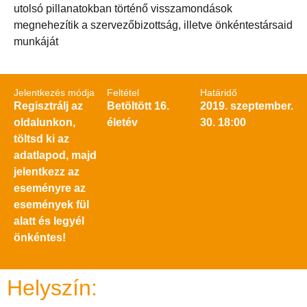
utolsó pillanatokban történő visszamondások
megnehezítik a szervezőbizottság, illetve önkéntestársaid
munkáját
Jelentkezés módja
Feltétel
Határidő
Regisztrálj az
Betöltött 16.
2019. szeptember.
oldalunkon,
életév
30. 18:00
töltsd ki az
adatlapod, majd
jelentkezz az
eseményre az
események fül
alatt és legyél
önkéntes!
Helyszín: