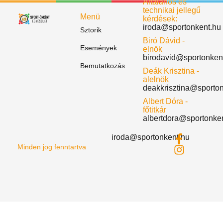
Általános és
technikai jellegű
Menü
kérdések:
iroda@sportonkent.hu
Sztorik
Biró Dávid -
Események
elnök
birodavid@sportonken
Bemutatkozás
Deák Krisztina -
alelnök
deakkrisztina@sporto
Albert Dóra -
főtitkár
albertdora@sportonke
iroda@sportonkent.hu
Minden jog fenntartva