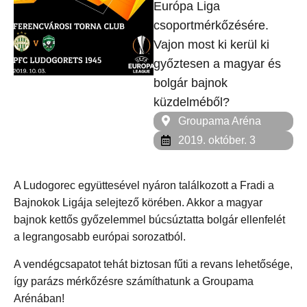
Európa Liga
csoportmérkőzésére.
Vajon most ki kerül ki
győztesen a magyar és
bolgár bajnok
küzdelméből?
Groupama Aréna
2019. október. 3
A Ludogorec együttesével nyáron találkozott a Fradi a
Bajnokok Ligája selejtező körében. Akkor a magyar
bajnok kettős győzelemmel búcsúztatta bolgár ellenfelét
a legrangosabb európai sorozatból.
A vendégcsapatot tehát biztosan fűti a revans lehetősége,
így parázs mérkőzésre számíthatunk a Groupama
Arénában!