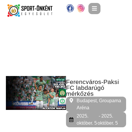
Ferencváros-Paksi
FC labdarúgó
mérkőzés
Budapest, Groupama
Aréna
2025.
- 2025.
október. 5
október. 5