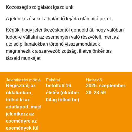
Közösségi szolgálatot igazolunk.
A jelentkezéseket a határidő lejárta után bíráljuk el.
Kérjük, hogy jelentkezéskor jól gondold át, hogy valóban
tudod-e vállalni az eseményen való részvételt, mert az
utolsó pillanatokban történő visszamondások
megnehezítik a szervezőbizottság, illetve önkéntes
társaid munkáját!
Jelentkezés módja
Feltétel
Határidő
Regisztrálj az
betöltött 16.
2025. szeptember.
oldalunkon,
életév (október
28. 23:59
töltsd ki az
04-ig töltsd be)
adatlapod, majd
jelentkezz az
eseményre az
események fül