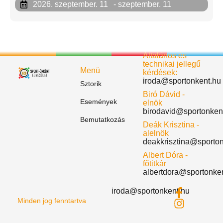
2026. szeptember. 11
- szeptember. 11
Általános és
technikai jellegű
Menü
kérdések:
iroda@sportonkent.hu
Sztorik
Biró Dávid -
Események
elnök
birodavid@sportonken
Bemutatkozás
Deák Krisztina -
alelnök
deakkrisztina@sporto
Albert Dóra -
főtitkár
albertdora@sportonke
iroda@sportonkent.hu
Minden jog fenntartva