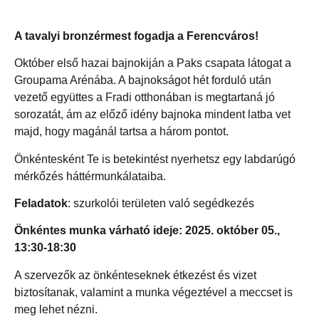
A tavalyi bronzérmest fogadja a Ferencváros!
Október első hazai bajnokiján a Paks csapata látogat a
Groupama Arénába. A bajnokságot hét forduló után
vezető együttes a Fradi otthonában is megtartaná jó
sorozatát, ám az előző idény bajnoka mindent latba vet
majd, hogy magánál tartsa a három pontot.
Önkéntesként Te is betekintést nyerhetsz egy labdarúgó
mérkőzés háttérmunkálataiba.
Feladatok
: szurkolói területen való segédkezés
Önkéntes munka várható ideje: 2025. október 05.,
13:30-18:30
A szervezők az önkénteseknek étkezést és vizet
biztosítanak, valamint a munka végeztével a meccset is
meg lehet nézni.