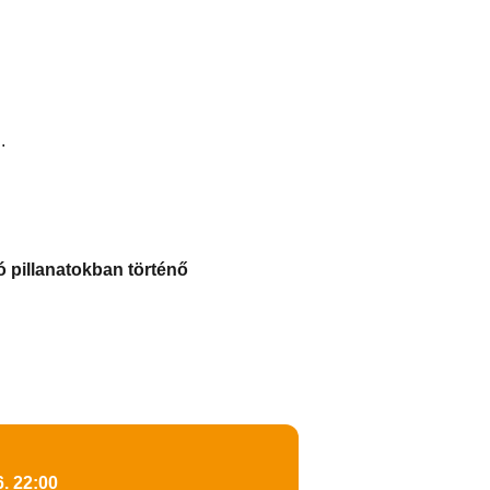
.
ó pillanatokban történő
. 22:00