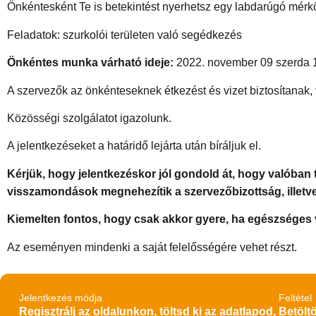
Önkéntesként Te is betekintést nyerhetsz egy labdarúgó mérk
Feladatok: szurkolói területen való segédkezés
Önkéntes munka várható ideje:
2022.
november 09 szerda 1
A szervezők az önkénteseknek étkezést és vizet biztosítanak,
Közösségi szolgálatot igazolunk.
A jelentkezéseket a határidő lejárta után bíráljuk el.
Kérjük, hogy jelentkezéskor jól gondold át, hogy valóban 
visszamondások megnehezítik a szervezőbizottság, illetv
Kiemelten fontos, hogy csak akkor gyere, ha egészséges 
Az eseményen mindenki a saját felelősségére vehet részt.
Jelentkezés módja
Feltétel
Regisztrálj az oldalunkon, töltsd ki az adatlapod,
Betöltö