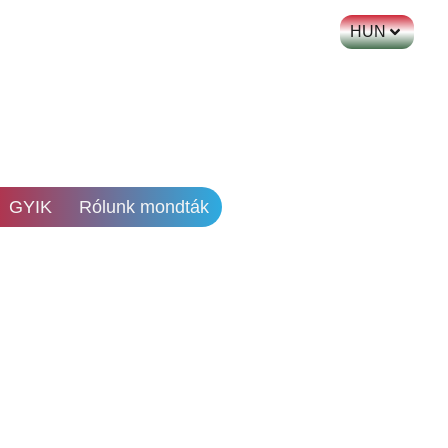
HUN
GYIK
Rólunk mondták