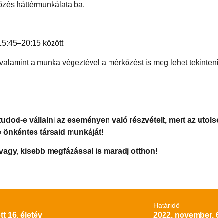
őzés háttérmunkálataiba.
5:45–20:15 között
 valamint a munka végeztével a mérkőzést is meg lehet tekinteni
tudod-e vállalni az eseményen való részvételt, mert az utols
e önkéntes társaid munkáját!
vagy, kisebb megfázással is maradj otthon!
Határidő
tt 16. életév
2022. november. 6