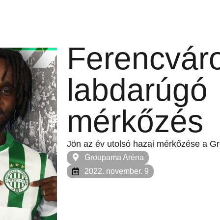
Ferencvár
labdarúgó
mérkőzés
Jön az év utolsó hazai mérkőzése a 
Groupama Aréna
2022. november. 9